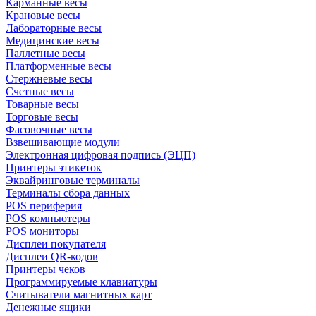
Карманные весы
Крановые весы
Лабораторные весы
Медицинские весы
Паллетные весы
Платформенные весы
Стержневые весы
Счетные весы
Товарные весы
Торговые весы
Фасовочные весы
Взвешивающие модули
Электронная цифровая подпись (ЭЦП)
Принтеры этикеток
Эквайринговые терминалы
Терминалы сбора данных
POS периферия
POS компьютеры
POS мониторы
Дисплеи покупателя
Дисплеи QR-кодов
Принтеры чеков
Программируемые клавиатуры
Считыватели магнитных карт
Денежные ящики