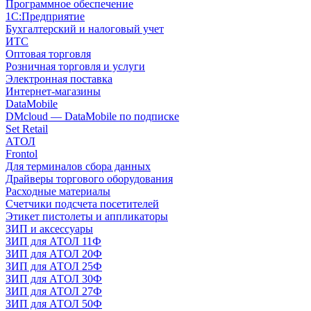
Программное обеспечение
1С:Предприятие
Бухгалтерский и налоговый учет
ИТС
Оптовая торговля
Розничная торговля и услуги
Электронная поставка
Интернет-магазины
DataMobile
DMcloud — DataMobile по подписке
Set Retail
АТОЛ
Frontol
Для терминалов сбора данных
Драйверы торгового оборудования
Расходные материалы
Счетчики подсчета посетителей
Этикет пистолеты и аппликаторы
ЗИП и аксессуары
ЗИП для АТОЛ 11Ф
ЗИП для АТОЛ 20Ф
ЗИП для АТОЛ 25Ф
ЗИП для АТОЛ 30Ф
ЗИП для АТОЛ 27Ф
ЗИП для АТОЛ 50Ф