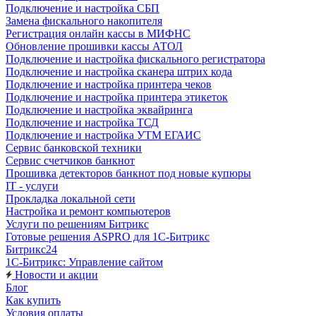
Подключение и настройка СБП
Замена фискального накопителя
Регистрация онлайн кассы в МИФНС
Обновление прошивки кассы АТОЛ
Подключение и настройка фискального регистратора
Подключение и настройка сканера штрих кода
Подключение и настройка принтера чеков
Подключение и настройка принтера этикеток
Подключение и настройка эквайринга
Подключение и настройка ТСД
Подключение и настройка УТМ ЕГАИС
Сервис банковской техники
Сервис счетчиков банкнот
Прошивка детекторов банкнот под новые купюры
IT - услуги
Прокладка локальной сети
Настройка и ремонт компьютеров
Услуги по решениям Битрикс
Готовые решения ASPRO для 1С-Битрикс
Битрикс24
1С-Битрикс: Управление сайтом
Новости и акции
Блог
Как купить
Условия оплаты