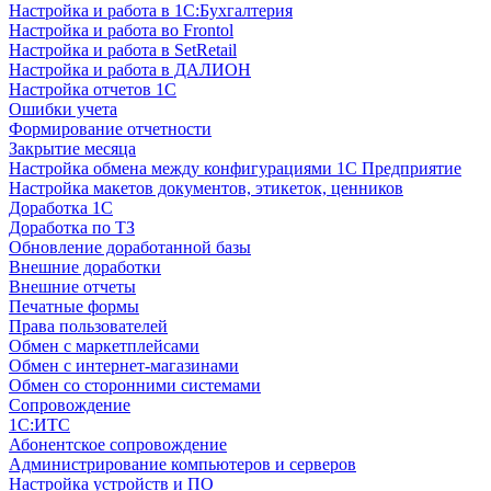
Настройка и работа в 1С:Бухгалтерия
Настройка и работа во Frontol
Настройка и работа в SetRetail
Настройка и работа в ДАЛИОН
Настройка отчетов 1С
Ошибки учета
Формирование отчетности
Закрытие месяца
Настройка обмена между конфигурациями 1С Предприятие
Настройка макетов документов, этикеток, ценников
Доработка 1С
Доработка по ТЗ
Обновление доработанной базы
Внешние доработки
Внешние отчеты
Печатные формы
Права пользователей
Обмен с маркетплейсами
Обмен с интернет-магазинами
Обмен со сторонними системами
Сопровождение
1C:ИТС
Абонентское сопровождение
Администрирование компьютеров и серверов
Настройка устройств и ПО