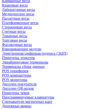
Карманные весы
Крановые весы
Лабораторные весы
Медицинские весы
Паллетные весы
Платформенные весы
Стержневые весы
Счетные весы
Товарные весы
Торговые весы
Фасовочные весы
Взвешивающие модули
Электронная цифровая подпись (ЭЦП)
Принтеры этикеток
Эквайринговые терминалы
Терминалы сбора данных
POS периферия
POS компьютеры
POS мониторы
Дисплеи покупателя
Дисплеи QR-кодов
Принтеры чеков
Программируемые клавиатуры
Считыватели магнитных карт
Денежные ящики