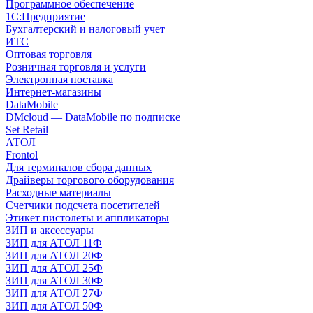
Программное обеспечение
1С:Предприятие
Бухгалтерский и налоговый учет
ИТС
Оптовая торговля
Розничная торговля и услуги
Электронная поставка
Интернет-магазины
DataMobile
DMcloud — DataMobile по подписке
Set Retail
АТОЛ
Frontol
Для терминалов сбора данных
Драйверы торгового оборудования
Расходные материалы
Счетчики подсчета посетителей
Этикет пистолеты и аппликаторы
ЗИП и аксессуары
ЗИП для АТОЛ 11Ф
ЗИП для АТОЛ 20Ф
ЗИП для АТОЛ 25Ф
ЗИП для АТОЛ 30Ф
ЗИП для АТОЛ 27Ф
ЗИП для АТОЛ 50Ф