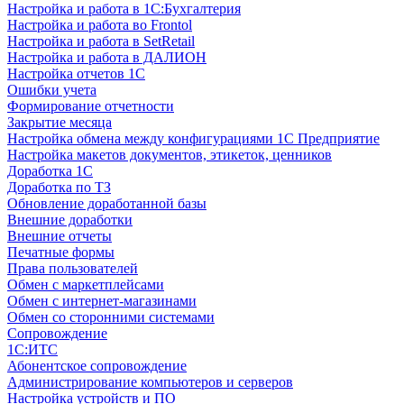
Настройка и работа в 1С:Бухгалтерия
Настройка и работа во Frontol
Настройка и работа в SetRetail
Настройка и работа в ДАЛИОН
Настройка отчетов 1С
Ошибки учета
Формирование отчетности
Закрытие месяца
Настройка обмена между конфигурациями 1С Предприятие
Настройка макетов документов, этикеток, ценников
Доработка 1С
Доработка по ТЗ
Обновление доработанной базы
Внешние доработки
Внешние отчеты
Печатные формы
Права пользователей
Обмен с маркетплейсами
Обмен с интернет-магазинами
Обмен со сторонними системами
Сопровождение
1C:ИТС
Абонентское сопровождение
Администрирование компьютеров и серверов
Настройка устройств и ПО