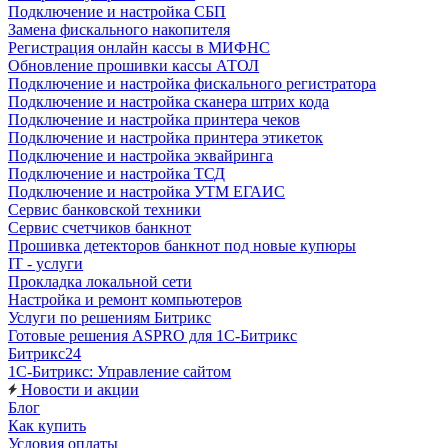
Подключение и настройка СБП
Замена фискального накопителя
Регистрация онлайн кассы в МИФНС
Обновление прошивки кассы АТОЛ
Подключение и настройка фискального регистратора
Подключение и настройка сканера штрих кода
Подключение и настройка принтера чеков
Подключение и настройка принтера этикеток
Подключение и настройка эквайринга
Подключение и настройка ТСД
Подключение и настройка УТМ ЕГАИС
Сервис банковской техники
Сервис счетчиков банкнот
Прошивка детекторов банкнот под новые купюры
IT - услуги
Прокладка локальной сети
Настройка и ремонт компьютеров
Услуги по решениям Битрикс
Готовые решения ASPRO для 1С-Битрикс
Битрикс24
1С-Битрикс: Управление сайтом
Новости и акции
Блог
Как купить
Условия оплаты