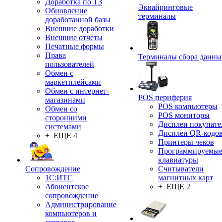
Доработка по ТЗ
Эквайринговые
Обновление
терминалы
доработанной базы
Внешние доработки
Внешние отчеты
Печатные формы
Права
Терминалы сбора данны
пользователей
Обмен с
маркетплейсами
Обмен с интернет-
POS периферия
магазинами
POS компьютеры
Обмен со
POS мониторы
сторонними
Дисплеи покупате
системами
Дисплеи QR-кодо
+ ЕЩЕ 4
Принтеры чеков
Программируемы
клавиатуры
Сопровождение
Считыватели
1C:ИТС
магнитных карт
Абонентское
+ ЕЩЕ 2
сопровождение
Администрирование
компьютеров и