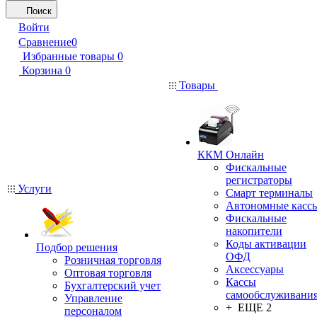
Поиск
Войти
Сравнение
0
Избранные товары
0
Корзина
0
Товары
ККМ Онлайн
Фискальные
регистраторы
Услуги
Смарт терминалы
Автономные касс
Фискальные
накопители
Коды активации
Подбор решения
ОФД
Розничная торговля
Аксессуары
Оптовая торговля
Кассы
Бухгалтерский учет
самообслуживани
Управление
+ ЕЩЕ 2
персоналом