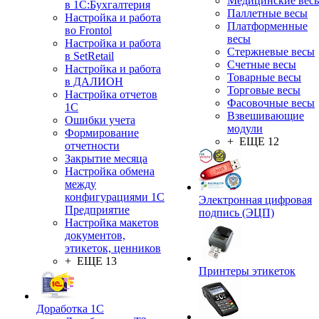
Медицинские вес
в 1С:Бухгалтерия
Паллетные весы
Настройка и работа
Платформенные
во Frontol
весы
Настройка и работа
Стержневые весы
в SetRetail
Счетные весы
Настройка и работа
Товарные весы
в ДАЛИОН
Торговые весы
Настройка отчетов
Фасовочные весы
1С
Взвешивающие
Ошибки учета
модули
Формирование
+ ЕЩЕ 12
отчетности
Закрытие месяца
Настройка обмена
между
конфигурациями 1С
Электронная цифровая
Предприятие
подпись (ЭЦП)
Настройка макетов
документов,
этикеток, ценников
+ ЕЩЕ 13
Принтеры этикеток
Доработка 1С