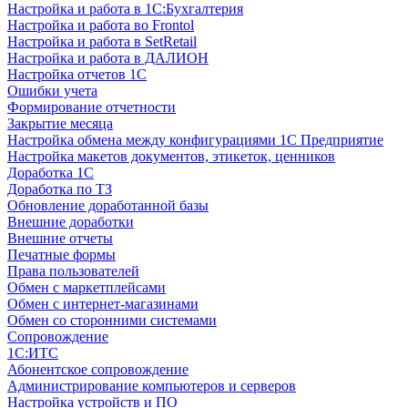
Настройка и работа в 1С:Бухгалтерия
Настройка и работа во Frontol
Настройка и работа в SetRetail
Настройка и работа в ДАЛИОН
Настройка отчетов 1С
Ошибки учета
Формирование отчетности
Закрытие месяца
Настройка обмена между конфигурациями 1С Предприятие
Настройка макетов документов, этикеток, ценников
Доработка 1С
Доработка по ТЗ
Обновление доработанной базы
Внешние доработки
Внешние отчеты
Печатные формы
Права пользователей
Обмен с маркетплейсами
Обмен с интернет-магазинами
Обмен со сторонними системами
Сопровождение
1C:ИТС
Абонентское сопровождение
Администрирование компьютеров и серверов
Настройка устройств и ПО