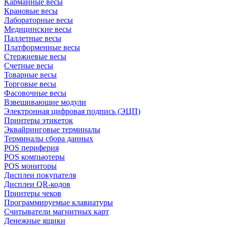
Карманные весы
Крановые весы
Лабораторные весы
Медицинские весы
Паллетные весы
Платформенные весы
Стержневые весы
Счетные весы
Товарные весы
Торговые весы
Фасовочные весы
Взвешивающие модули
Электронная цифровая подпись (ЭЦП)
Принтеры этикеток
Эквайринговые терминалы
Терминалы сбора данных
POS периферия
POS компьютеры
POS мониторы
Дисплеи покупателя
Дисплеи QR-кодов
Принтеры чеков
Программируемые клавиатуры
Считыватели магнитных карт
Денежные ящики