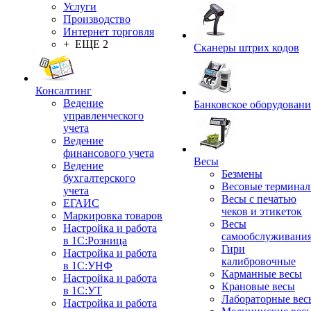
Услуги
Производство
Интернет торговля
+ ЕЩЕ 2
Сканеры штрих кодов
Консалтинг
Ведение
Банковское оборудовани
управленческого
учета
Ведение
финансового учета
Весы
Ведение
Безмены
бухгалтерского
Весовые термина
учета
Весы с печатью
ЕГАИС
чеков и этикеток
Маркировка товаров
Весы
Настройка и работа
самообслуживани
в 1С:Розница
Гири
Настройка и работа
калибровочные
в 1С:УНФ
Карманные весы
Настройка и работа
Крановые весы
в 1С:УТ
Лабораторные вес
Настройка и работа