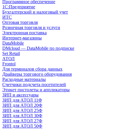
Программное обеспечение
1С:Предприятие
Бухгалтерский и налоговый учет
ИТС
Оптовая торговля
Розничная торговля и услуги
Электронная поставка
Интернет-магазины
DataMobile
DMcloud — DataMobile по подписке
Set Retail
АТОЛ
Frontol
Для терминалов сбора данных
Драйверы торгового оборудования
Расходные материалы
Счетчики подсчета посетителей
Этикет пистолеты и аппликаторы
ЗИП и аксессуары
ЗИП для АТОЛ 11Ф
ЗИП для АТОЛ 20Ф
ЗИП для АТОЛ 25Ф
ЗИП для АТОЛ 30Ф
ЗИП для АТОЛ 27Ф
ЗИП для АТОЛ 50Ф