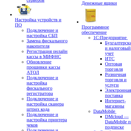
серверов
Денежные ящики
Настройка устройств и
ПО
Программное
Подключение и
обеспечение
настройка СБП
1С:Предприятие
Замена фискального
Бухгалтерск
накопителя
и налоговый
Регистрация онлайн
учет
кассы в МИФНС
ИТС
Обновление
Оптовая
прошивки кассы
торговля
АТОЛ
Розничная
Подключение и
торговля и
настройка
услуги
фискального
Электронная
регистратора
поставка
Подключение и
Интернет-
настройка сканера
магазины
штрих кода
DataMobile
Подключение и
DMcloud —
настройка принтера
DataMobile п
чеков
подписке
Подключение и