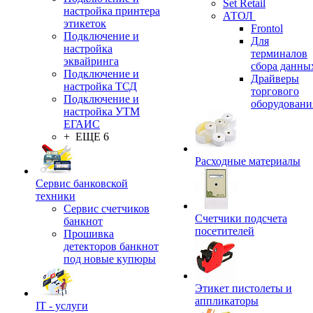
Set Retail
настройка принтера
АТОЛ
этикеток
Frontol
Подключение и
Для
настройка
терминалов
эквайринга
сбора данны
Подключение и
Драйверы
настройка ТСД
торгового
Подключение и
оборудовани
настройка УТМ
ЕГАИС
+ ЕЩЕ 6
Расходные материалы
Сервис банковской
техники
Сервис счетчиков
Счетчики подсчета
банкнот
посетителей
Прошивка
детекторов банкнот
под новые купюры
Этикет пистолеты и
аппликаторы
IT - услуги