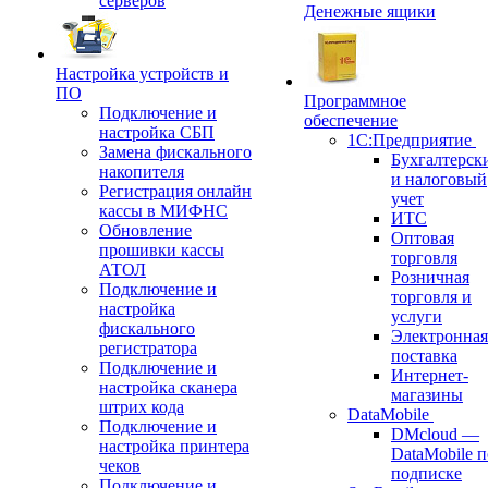
серверов
Денежные ящики
Настройка устройств и
ПО
Программное
Подключение и
обеспечение
настройка СБП
1С:Предприятие
Замена фискального
Бухгалтерск
накопителя
и налоговый
Регистрация онлайн
учет
кассы в МИФНС
ИТС
Обновление
Оптовая
прошивки кассы
торговля
АТОЛ
Розничная
Подключение и
торговля и
настройка
услуги
фискального
Электронная
регистратора
поставка
Подключение и
Интернет-
настройка сканера
магазины
штрих кода
DataMobile
Подключение и
DMcloud —
настройка принтера
DataMobile п
чеков
подписке
Подключение и