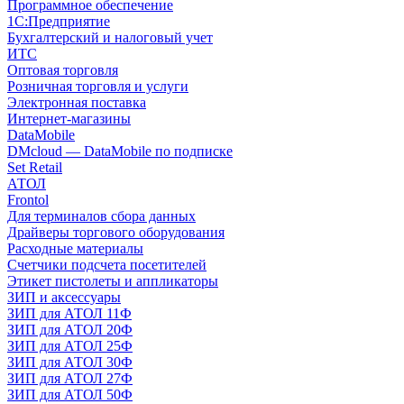
Программное обеспечение
1С:Предприятие
Бухгалтерский и налоговый учет
ИТС
Оптовая торговля
Розничная торговля и услуги
Электронная поставка
Интернет-магазины
DataMobile
DMcloud — DataMobile по подписке
Set Retail
АТОЛ
Frontol
Для терминалов сбора данных
Драйверы торгового оборудования
Расходные материалы
Счетчики подсчета посетителей
Этикет пистолеты и аппликаторы
ЗИП и аксессуары
ЗИП для АТОЛ 11Ф
ЗИП для АТОЛ 20Ф
ЗИП для АТОЛ 25Ф
ЗИП для АТОЛ 30Ф
ЗИП для АТОЛ 27Ф
ЗИП для АТОЛ 50Ф