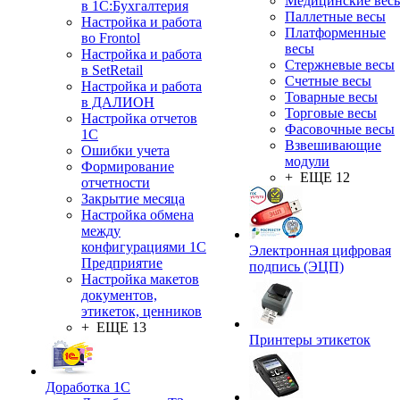
Медицинские вес
в 1С:Бухгалтерия
Паллетные весы
Настройка и работа
Платформенные
во Frontol
весы
Настройка и работа
Стержневые весы
в SetRetail
Счетные весы
Настройка и работа
Товарные весы
в ДАЛИОН
Торговые весы
Настройка отчетов
Фасовочные весы
1С
Взвешивающие
Ошибки учета
модули
Формирование
+ ЕЩЕ 12
отчетности
Закрытие месяца
Настройка обмена
между
конфигурациями 1С
Электронная цифровая
Предприятие
подпись (ЭЦП)
Настройка макетов
документов,
этикеток, ценников
+ ЕЩЕ 13
Принтеры этикеток
Доработка 1С