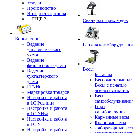
Услуги
Производство
Интернет торговля
+ ЕЩЕ 2
Сканеры штрих кодов
Консалтинг
Ведение
Банковское оборудовани
управленческого
учета
Ведение
финансового учета
Весы
Ведение
Безмены
бухгалтерского
Весовые термина
учета
Весы с печатью
ЕГАИС
чеков и этикеток
Маркировка товаров
Весы
Настройка и работа
самообслуживани
в 1С:Розница
Гири
Настройка и работа
калибровочные
в 1С:УНФ
Карманные весы
Настройка и работа
Крановые весы
в 1С:УТ
Лабораторные вес
Настройка и работа