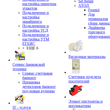
Set Retail
настройка принтера
АТОЛ
этикеток
Frontol
Подключение и
Для
настройка
терминалов
эквайринга
сбора данны
Подключение и
Драйверы
настройка ТСД
торгового
Подключение и
оборудовани
настройка УТМ
ЕГАИС
+ ЕЩЕ 6
Расходные материалы
Сервис банковской
техники
Сервис счетчиков
Счетчики подсчета
банкнот
посетителей
Прошивка
детекторов банкнот
под новые купюры
Этикет пистолеты и
аппликаторы
IT - услуги