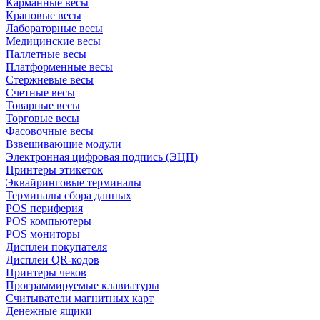
Карманные весы
Крановые весы
Лабораторные весы
Медицинские весы
Паллетные весы
Платформенные весы
Стержневые весы
Счетные весы
Товарные весы
Торговые весы
Фасовочные весы
Взвешивающие модули
Электронная цифровая подпись (ЭЦП)
Принтеры этикеток
Эквайринговые терминалы
Терминалы сбора данных
POS периферия
POS компьютеры
POS мониторы
Дисплеи покупателя
Дисплеи QR-кодов
Принтеры чеков
Программируемые клавиатуры
Считыватели магнитных карт
Денежные ящики