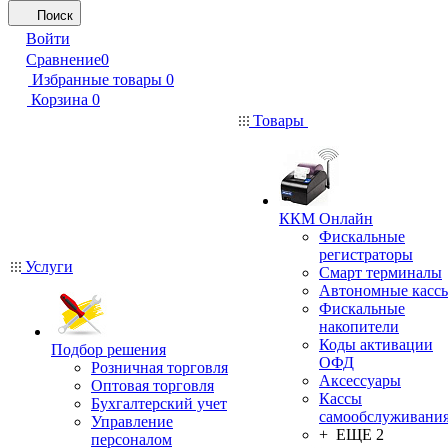
Поиск
Войти
Сравнение
0
Избранные товары
0
Корзина
0
Товары
ККМ Онлайн
Фискальные
регистраторы
Услуги
Смарт терминалы
Автономные касс
Фискальные
накопители
Коды активации
Подбор решения
ОФД
Розничная торговля
Аксессуары
Оптовая торговля
Кассы
Бухгалтерский учет
самообслуживани
Управление
+ ЕЩЕ 2
персоналом