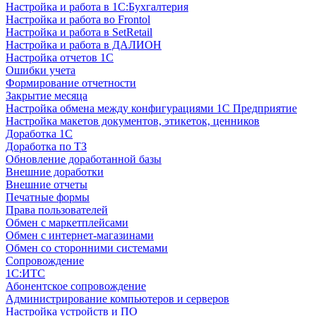
Настройка и работа в 1С:Бухгалтерия
Настройка и работа во Frontol
Настройка и работа в SetRetail
Настройка и работа в ДАЛИОН
Настройка отчетов 1С
Ошибки учета
Формирование отчетности
Закрытие месяца
Настройка обмена между конфигурациями 1С Предприятие
Настройка макетов документов, этикеток, ценников
Доработка 1С
Доработка по ТЗ
Обновление доработанной базы
Внешние доработки
Внешние отчеты
Печатные формы
Права пользователей
Обмен с маркетплейсами
Обмен с интернет-магазинами
Обмен со сторонними системами
Сопровождение
1C:ИТС
Абонентское сопровождение
Администрирование компьютеров и серверов
Настройка устройств и ПО