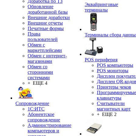
Доработка по ТЗ
Эквайринговые
Обновление
терминалы
доработанной базы
Внешние доработки
Внешние отчеты
Печатные формы
Права
Терминалы сбора данны
пользователей
Обмен с
маркетплейсами
Обмен с интернет-
POS периферия
магазинами
POS компьютеры
Обмен со
POS мониторы
сторонними
Дисплеи покупате
системами
Дисплеи QR-кодо
+ ЕЩЕ 4
Принтеры чеков
Программируемы
клавиатуры
Сопровождение
Считыватели
1C:ИТС
магнитных карт
Абонентское
+ ЕЩЕ 2
сопровождение
Администрирование
компьютеров и