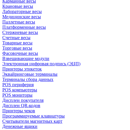
Карманные весы
Крановые весы
Лабораторные весы
Медицинские весы
Паллетные весы
Платформенные весы
Стержневые весы
Счетные весы
Товарные весы
Торговые весы
Фасовочные весы
Взвешивающие модули
Электронная цифровая подпись (ЭЦП)
Принтеры этикеток
Эквайринговые терминалы
Терминалы сбора данных
POS периферия
POS компьютеры
POS мониторы
Дисплеи покупателя
Дисплеи QR-кодов
Принтеры чеков
Программируемые клавиатуры
Считыватели магнитных карт
Денежные ящики