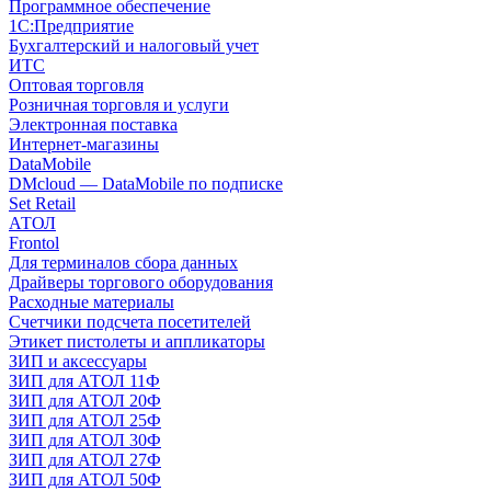
Программное обеспечение
1С:Предприятие
Бухгалтерский и налоговый учет
ИТС
Оптовая торговля
Розничная торговля и услуги
Электронная поставка
Интернет-магазины
DataMobile
DMcloud — DataMobile по подписке
Set Retail
АТОЛ
Frontol
Для терминалов сбора данных
Драйверы торгового оборудования
Расходные материалы
Счетчики подсчета посетителей
Этикет пистолеты и аппликаторы
ЗИП и аксессуары
ЗИП для АТОЛ 11Ф
ЗИП для АТОЛ 20Ф
ЗИП для АТОЛ 25Ф
ЗИП для АТОЛ 30Ф
ЗИП для АТОЛ 27Ф
ЗИП для АТОЛ 50Ф