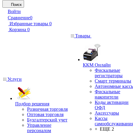
Поиск
Войти
Сравнение
0
Избранные товары
0
Корзина
0
Товары
ККМ Онлайн
Фискальные
регистраторы
Услуги
Смарт терминалы
Автономные касс
Фискальные
накопители
Коды активации
Подбор решения
ОФД
Розничная торговля
Аксессуары
Оптовая торговля
Кассы
Бухгалтерский учет
самообслуживани
Управление
+ ЕЩЕ 2
персоналом