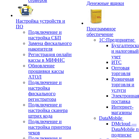
серверов
Денежные ящики
Настройка устройств и
ПО
Программное
Подключение и
обеспечение
настройка СБП
1С:Предприятие
Замена фискального
Бухгалтерск
накопителя
и налоговый
Регистрация онлайн
учет
кассы в МИФНС
ИТС
Обновление
Оптовая
прошивки кассы
торговля
АТОЛ
Розничная
Подключение и
торговля и
настройка
услуги
фискального
Электронная
регистратора
поставка
Подключение и
Интернет-
настройка сканера
магазины
штрих кода
DataMobile
Подключение и
DMcloud —
настройка принтера
DataMobile п
чеков
подписке
Подключение и