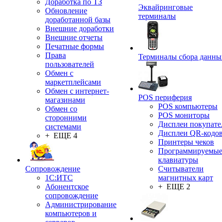
Доработка по ТЗ
Эквайринговые
Обновление
терминалы
доработанной базы
Внешние доработки
Внешние отчеты
Печатные формы
Права
Терминалы сбора данны
пользователей
Обмен с
маркетплейсами
Обмен с интернет-
POS периферия
магазинами
POS компьютеры
Обмен со
POS мониторы
сторонними
Дисплеи покупате
системами
Дисплеи QR-кодо
+ ЕЩЕ 4
Принтеры чеков
Программируемы
клавиатуры
Сопровождение
Считыватели
1C:ИТС
магнитных карт
Абонентское
+ ЕЩЕ 2
сопровождение
Администрирование
компьютеров и