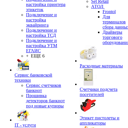
Set Retail
настройка принтера
АТОЛ
этикеток
Frontol
Подключение и
Для
настройка
терминалов
эквайринга
сбора данны
Подключение и
Драйверы
настройка ТСД
торгового
Подключение и
оборудовани
настройка УТМ
ЕГАИС
+ ЕЩЕ 6
Расходные материалы
Сервис банковской
техники
Сервис счетчиков
Счетчики подсчета
банкнот
посетителей
Прошивка
детекторов банкнот
под новые купюры
Этикет пистолеты и
аппликаторы
IT - услуги