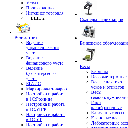
Услуги
Производство
Интернет торговля
+ ЕЩЕ 2
Сканеры штрих кодов
Консалтинг
Ведение
Банковское оборудовани
управленческого
учета
Ведение
финансового учета
Весы
Ведение
Безмены
бухгалтерского
Весовые термина
учета
Весы с печатью
ЕГАИС
чеков и этикеток
Маркировка товаров
Весы
Настройка и работа
самообслуживани
в 1С:Розница
Гири
Настройка и работа
калибровочные
в 1С:УНФ
Карманные весы
Настройка и работа
Крановые весы
в 1С:УТ
Лабораторные вес
Настройка и работа