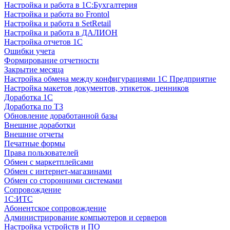
Настройка и работа в 1С:Бухгалтерия
Настройка и работа во Frontol
Настройка и работа в SetRetail
Настройка и работа в ДАЛИОН
Настройка отчетов 1С
Ошибки учета
Формирование отчетности
Закрытие месяца
Настройка обмена между конфигурациями 1С Предприятие
Настройка макетов документов, этикеток, ценников
Доработка 1С
Доработка по ТЗ
Обновление доработанной базы
Внешние доработки
Внешние отчеты
Печатные формы
Права пользователей
Обмен с маркетплейсами
Обмен с интернет-магазинами
Обмен со сторонними системами
Сопровождение
1C:ИТС
Абонентское сопровождение
Администрирование компьютеров и серверов
Настройка устройств и ПО