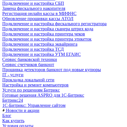
Подключение и настройка СБП
Замена фискального накопителя
Регистрация онлайн кассы в МИФНС
Обновление прошивки кассы АТОЛ
Подключение и настройка фискального регистратора
Подключение и настройка сканера штрих кода
Подключение и настройка принтера чеков
Подключение и настройка принтера этикеток
Подключение и настройка эквайринга
Подключение и настройка ТСД
Подключение и настройка УТМ ЕГАИС
Сервис банковской техники
Сервис счетчиков банкнот
Прошивка детекторов банкнот под новые купюры
IT - услуги
Прокладка локальной сети
Настройка и ремонт компьютеров
Услуги по решениям Битрикс
Готовые решения ASPRO для 1С-Битрикс
Битрикс24
1С-Битрикс: Управление сайтом
Новости и акции
Блог
Как купить
Условия оплаты