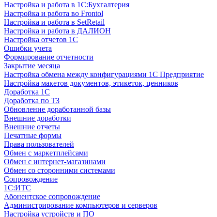
Настройка и работа в 1С:Бухгалтерия
Настройка и работа во Frontol
Настройка и работа в SetRetail
Настройка и работа в ДАЛИОН
Настройка отчетов 1С
Ошибки учета
Формирование отчетности
Закрытие месяца
Настройка обмена между конфигурациями 1С Предприятие
Настройка макетов документов, этикеток, ценников
Доработка 1С
Доработка по ТЗ
Обновление доработанной базы
Внешние доработки
Внешние отчеты
Печатные формы
Права пользователей
Обмен с маркетплейсами
Обмен с интернет-магазинами
Обмен со сторонними системами
Сопровождение
1C:ИТС
Абонентское сопровождение
Администрирование компьютеров и серверов
Настройка устройств и ПО