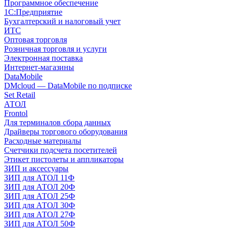
Программное обеспечение
1С:Предприятие
Бухгалтерский и налоговый учет
ИТС
Оптовая торговля
Розничная торговля и услуги
Электронная поставка
Интернет-магазины
DataMobile
DMcloud — DataMobile по подписке
Set Retail
АТОЛ
Frontol
Для терминалов сбора данных
Драйверы торгового оборудования
Расходные материалы
Счетчики подсчета посетителей
Этикет пистолеты и аппликаторы
ЗИП и аксессуары
ЗИП для АТОЛ 11Ф
ЗИП для АТОЛ 20Ф
ЗИП для АТОЛ 25Ф
ЗИП для АТОЛ 30Ф
ЗИП для АТОЛ 27Ф
ЗИП для АТОЛ 50Ф