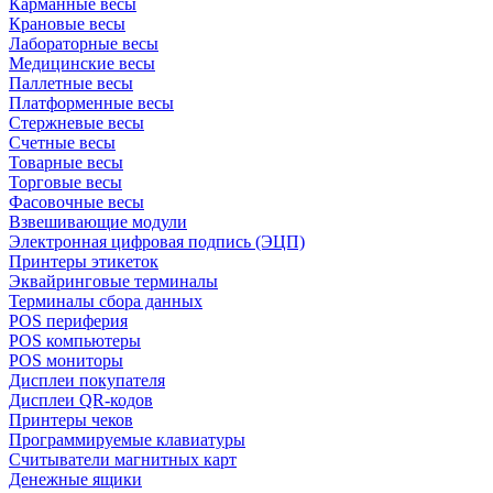
Карманные весы
Крановые весы
Лабораторные весы
Медицинские весы
Паллетные весы
Платформенные весы
Стержневые весы
Счетные весы
Товарные весы
Торговые весы
Фасовочные весы
Взвешивающие модули
Электронная цифровая подпись (ЭЦП)
Принтеры этикеток
Эквайринговые терминалы
Терминалы сбора данных
POS периферия
POS компьютеры
POS мониторы
Дисплеи покупателя
Дисплеи QR-кодов
Принтеры чеков
Программируемые клавиатуры
Считыватели магнитных карт
Денежные ящики