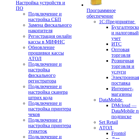
Настройка устройств и
ПО
Программное
Подключение и
обеспечение
настройка СБП
1С:Предприятие
Замена фискального
Бухгалтерск
накопителя
и налоговый
Регистрация онлайн
учет
кассы в МИФНС
ИТС
Обновление
Оптовая
прошивки кассы
торговля
АТОЛ
Розничная
Подключение и
торговля и
настройка
услуги
фискального
Электронная
регистратора
поставка
Подключение и
Интернет-
настройка сканера
магазины
штрих кода
DataMobile
Подключение и
DMcloud —
настройка принтера
DataMobile п
чеков
подписке
Подключение и
Set Retail
настройка принтера
АТОЛ
этикеток
Frontol
Подключение и
Для