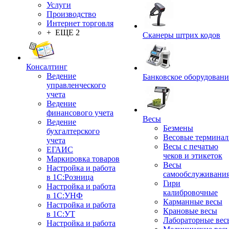
Услуги
Производство
Интернет торговля
+ ЕЩЕ 2
Сканеры штрих кодов
Консалтинг
Ведение
Банковское оборудовани
управленческого
учета
Ведение
финансового учета
Весы
Ведение
Безмены
бухгалтерского
Весовые термина
учета
Весы с печатью
ЕГАИС
чеков и этикеток
Маркировка товаров
Весы
Настройка и работа
самообслуживани
в 1С:Розница
Гири
Настройка и работа
калибровочные
в 1С:УНФ
Карманные весы
Настройка и работа
Крановые весы
в 1С:УТ
Лабораторные вес
Настройка и работа