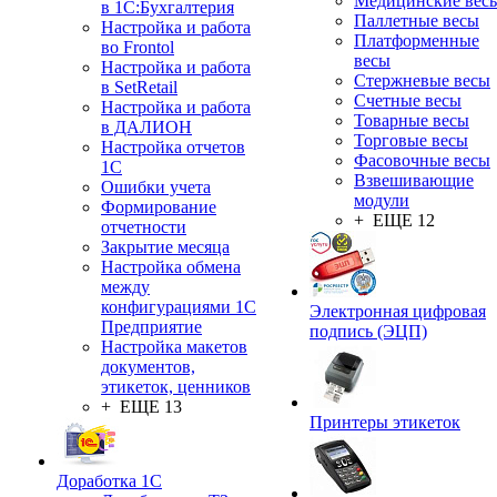
Медицинские вес
в 1С:Бухгалтерия
Паллетные весы
Настройка и работа
Платформенные
во Frontol
весы
Настройка и работа
Стержневые весы
в SetRetail
Счетные весы
Настройка и работа
Товарные весы
в ДАЛИОН
Торговые весы
Настройка отчетов
Фасовочные весы
1С
Взвешивающие
Ошибки учета
модули
Формирование
+ ЕЩЕ 12
отчетности
Закрытие месяца
Настройка обмена
между
конфигурациями 1С
Электронная цифровая
Предприятие
подпись (ЭЦП)
Настройка макетов
документов,
этикеток, ценников
+ ЕЩЕ 13
Принтеры этикеток
Доработка 1С