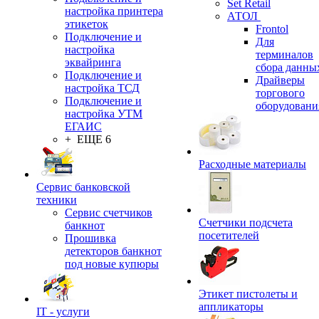
Set Retail
настройка принтера
АТОЛ
этикеток
Frontol
Подключение и
Для
настройка
терминалов
эквайринга
сбора данны
Подключение и
Драйверы
настройка ТСД
торгового
Подключение и
оборудовани
настройка УТМ
ЕГАИС
+ ЕЩЕ 6
Расходные материалы
Сервис банковской
техники
Сервис счетчиков
Счетчики подсчета
банкнот
посетителей
Прошивка
детекторов банкнот
под новые купюры
Этикет пистолеты и
аппликаторы
IT - услуги