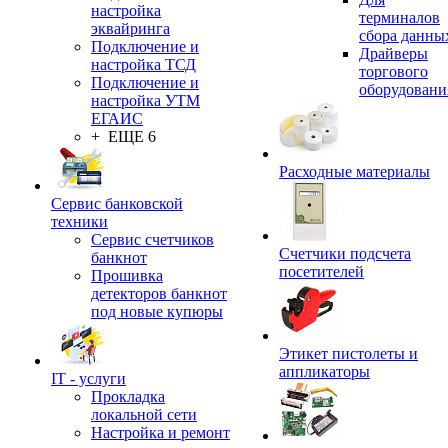
настройка
терминалов
эквайринга
сбора данны
Подключение и
Драйверы
настройка ТСД
торгового
Подключение и
оборудовани
настройка УТМ
ЕГАИС
+ ЕЩЕ 6
Расходные материалы
Сервис банковской
техники
Сервис счетчиков
Счетчики подсчета
банкнот
посетителей
Прошивка
детекторов банкнот
под новые купюры
Этикет пистолеты и
аппликаторы
IT - услуги
Прокладка
локальной сети
Настройка и ремонт