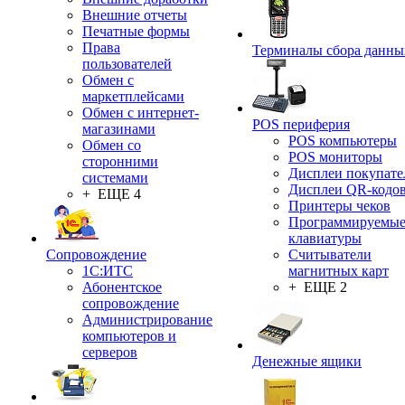
Внешние отчеты
Печатные формы
Права
Терминалы сбора данны
пользователей
Обмен с
маркетплейсами
Обмен с интернет-
POS периферия
магазинами
POS компьютеры
Обмен со
POS мониторы
сторонними
Дисплеи покупате
системами
Дисплеи QR-кодо
+ ЕЩЕ 4
Принтеры чеков
Программируемы
клавиатуры
Сопровождение
Считыватели
1C:ИТС
магнитных карт
Абонентское
+ ЕЩЕ 2
сопровождение
Администрирование
компьютеров и
серверов
Денежные ящики