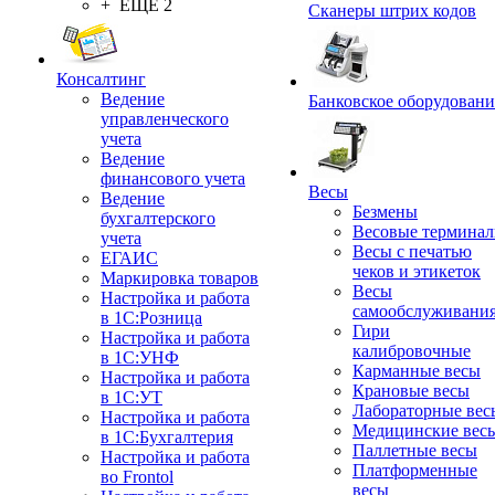
+ ЕЩЕ 2
Сканеры штрих кодов
Консалтинг
Ведение
Банковское оборудовани
управленческого
учета
Ведение
финансового учета
Весы
Ведение
Безмены
бухгалтерского
Весовые термина
учета
Весы с печатью
ЕГАИС
чеков и этикеток
Маркировка товаров
Весы
Настройка и работа
самообслуживани
в 1С:Розница
Гири
Настройка и работа
калибровочные
в 1С:УНФ
Карманные весы
Настройка и работа
Крановые весы
в 1С:УТ
Лабораторные вес
Настройка и работа
Медицинские вес
в 1С:Бухгалтерия
Паллетные весы
Настройка и работа
Платформенные
во Frontol
весы