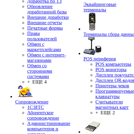
Доработка по ТЗ
Эквайринговые
Обновление
терминалы
доработанной базы
Внешние доработки
Внешние отчеты
Печатные формы
Права
Терминалы сбора данны
пользователей
Обмен с
маркетплейсами
Обмен с интернет-
POS периферия
магазинами
POS компьютеры
Обмен со
POS мониторы
сторонними
Дисплеи покупате
системами
Дисплеи QR-кодо
+ ЕЩЕ 4
Принтеры чеков
Программируемы
клавиатуры
Сопровождение
Считыватели
1C:ИТС
магнитных карт
Абонентское
+ ЕЩЕ 2
сопровождение
Администрирование
компьютеров и