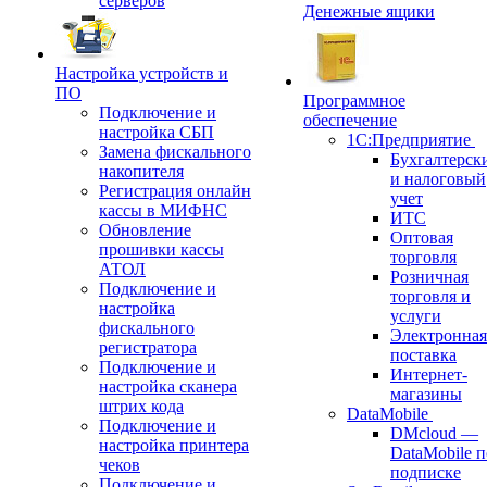
серверов
Денежные ящики
Настройка устройств и
ПО
Программное
Подключение и
обеспечение
настройка СБП
1С:Предприятие
Замена фискального
Бухгалтерск
накопителя
и налоговый
Регистрация онлайн
учет
кассы в МИФНС
ИТС
Обновление
Оптовая
прошивки кассы
торговля
АТОЛ
Розничная
Подключение и
торговля и
настройка
услуги
фискального
Электронная
регистратора
поставка
Подключение и
Интернет-
настройка сканера
магазины
штрих кода
DataMobile
Подключение и
DMcloud —
настройка принтера
DataMobile п
чеков
подписке
Подключение и