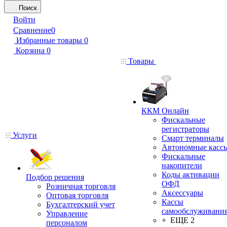
Поиск
Войти
Сравнение
0
Избранные товары
0
Корзина
0
Товары
ККМ Онлайн
Фискальные
регистраторы
Услуги
Смарт терминалы
Автономные касс
Фискальные
накопители
Коды активации
Подбор решения
ОФД
Розничная торговля
Аксессуары
Оптовая торговля
Кассы
Бухгалтерский учет
самообслуживани
Управление
+ ЕЩЕ 2
персоналом