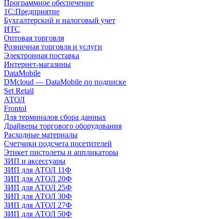
Программное обеспечение
1С:Предприятие
Бухгалтерский и налоговый учет
ИТС
Оптовая торговля
Розничная торговля и услуги
Электронная поставка
Интернет-магазины
DataMobile
DMcloud — DataMobile по подписке
Set Retail
АТОЛ
Frontol
Для терминалов сбора данных
Драйверы торгового оборудования
Расходные материалы
Счетчики подсчета посетителей
Этикет пистолеты и аппликаторы
ЗИП и аксессуары
ЗИП для АТОЛ 11Ф
ЗИП для АТОЛ 20Ф
ЗИП для АТОЛ 25Ф
ЗИП для АТОЛ 30Ф
ЗИП для АТОЛ 27Ф
ЗИП для АТОЛ 50Ф