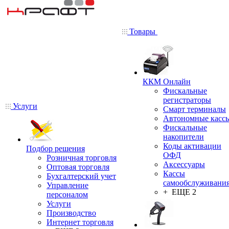
Товары
ККМ Онлайн
Фискальные
регистраторы
Услуги
Смарт терминалы
Автономные касс
Фискальные
накопители
Коды активации
Подбор решения
ОФД
Розничная торговля
Аксессуары
Оптовая торговля
Кассы
Бухгалтерский учет
самообслуживани
Управление
+ ЕЩЕ 2
персоналом
Услуги
Производство
Интернет торговля