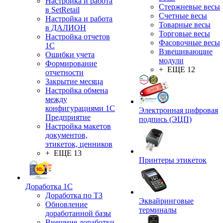
Настройка и работа
Стержневые весы
в SetRetail
Счетные весы
Настройка и работа
Товарные весы
в ДАЛИОН
Торговые весы
Настройка отчетов
Фасовочные весы
1С
Взвешивающие
Ошибки учета
модули
Формирование
+ ЕЩЕ 12
отчетности
Закрытие месяца
Настройка обмена
между
конфигурациями 1С
Электронная цифровая
Предприятие
подпись (ЭЦП)
Настройка макетов
документов,
этикеток, ценников
+ ЕЩЕ 13
Принтеры этикеток
Доработка 1С
Доработка по ТЗ
Эквайринговые
Обновление
терминалы
доработанной базы
Внешние доработки