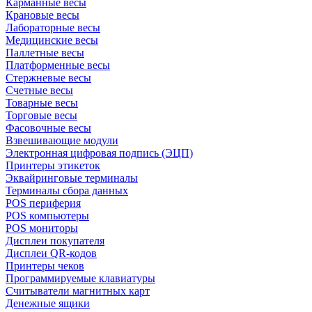
Карманные весы
Крановые весы
Лабораторные весы
Медицинские весы
Паллетные весы
Платформенные весы
Стержневые весы
Счетные весы
Товарные весы
Торговые весы
Фасовочные весы
Взвешивающие модули
Электронная цифровая подпись (ЭЦП)
Принтеры этикеток
Эквайринговые терминалы
Терминалы сбора данных
POS периферия
POS компьютеры
POS мониторы
Дисплеи покупателя
Дисплеи QR-кодов
Принтеры чеков
Программируемые клавиатуры
Считыватели магнитных карт
Денежные ящики