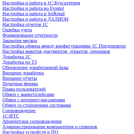
Настройка и работа в 1С:Бухгалтерия
Настройка и работа во Frontol
Настройка и работа в SetRetail
Настройка и работа в ДАЛИОН
Настройка отчетов 1С
Ошибки учета
Формирование отчетности
Закрытие месяца
Настройка обмена между конфигурациями 1С Предприятие
Настройка макетов документов, этикеток, ценников
Доработка 1С
Доработка по ТЗ
Обновление доработанной базы
Внешние доработки
Внешние отчеты
Печатные формы
Права пользователей
Обмен с маркетплейсами
Обмен с интернет-магазинами
Обмен со сторонними системами
Сопровождение
1C:ИТС
Абонентское сопровождение
Администрирование компьютеров и серверов
Настройка устройств и ПО