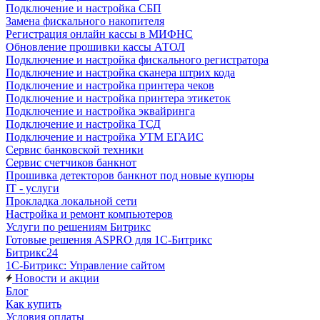
Подключение и настройка СБП
Замена фискального накопителя
Регистрация онлайн кассы в МИФНС
Обновление прошивки кассы АТОЛ
Подключение и настройка фискального регистратора
Подключение и настройка сканера штрих кода
Подключение и настройка принтера чеков
Подключение и настройка принтера этикеток
Подключение и настройка эквайринга
Подключение и настройка ТСД
Подключение и настройка УТМ ЕГАИС
Сервис банковской техники
Сервис счетчиков банкнот
Прошивка детекторов банкнот под новые купюры
IT - услуги
Прокладка локальной сети
Настройка и ремонт компьютеров
Услуги по решениям Битрикс
Готовые решения ASPRO для 1С-Битрикс
Битрикс24
1С-Битрикс: Управление сайтом
Новости и акции
Блог
Как купить
Условия оплаты