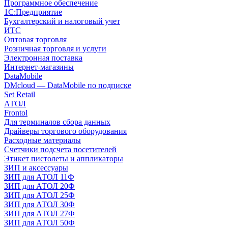
Программное обеспечение
1С:Предприятие
Бухгалтерский и налоговый учет
ИТС
Оптовая торговля
Розничная торговля и услуги
Электронная поставка
Интернет-магазины
DataMobile
DMcloud — DataMobile по подписке
Set Retail
АТОЛ
Frontol
Для терминалов сбора данных
Драйверы торгового оборудования
Расходные материалы
Счетчики подсчета посетителей
Этикет пистолеты и аппликаторы
ЗИП и аксессуары
ЗИП для АТОЛ 11Ф
ЗИП для АТОЛ 20Ф
ЗИП для АТОЛ 25Ф
ЗИП для АТОЛ 30Ф
ЗИП для АТОЛ 27Ф
ЗИП для АТОЛ 50Ф