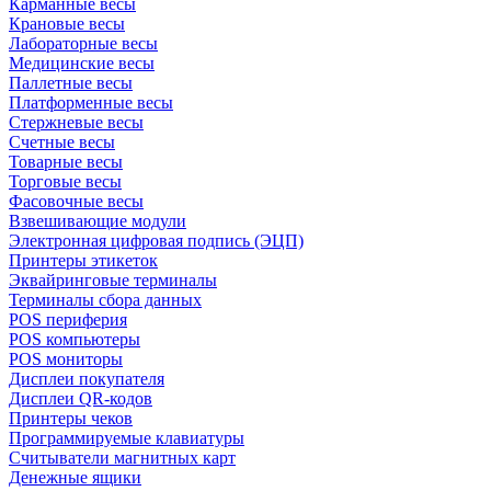
Карманные весы
Крановые весы
Лабораторные весы
Медицинские весы
Паллетные весы
Платформенные весы
Стержневые весы
Счетные весы
Товарные весы
Торговые весы
Фасовочные весы
Взвешивающие модули
Электронная цифровая подпись (ЭЦП)
Принтеры этикеток
Эквайринговые терминалы
Терминалы сбора данных
POS периферия
POS компьютеры
POS мониторы
Дисплеи покупателя
Дисплеи QR-кодов
Принтеры чеков
Программируемые клавиатуры
Считыватели магнитных карт
Денежные ящики