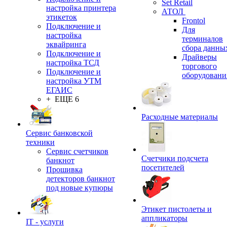
Set Retail
настройка принтера
АТОЛ
этикеток
Frontol
Подключение и
Для
настройка
терминалов
эквайринга
сбора данны
Подключение и
Драйверы
настройка ТСД
торгового
Подключение и
оборудовани
настройка УТМ
ЕГАИС
+ ЕЩЕ 6
Расходные материалы
Сервис банковской
техники
Сервис счетчиков
Счетчики подсчета
банкнот
посетителей
Прошивка
детекторов банкнот
под новые купюры
Этикет пистолеты и
аппликаторы
IT - услуги