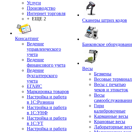
Услуги
Производство
Интернет торговля
+ ЕЩЕ 2
Сканеры штрих кодов
Консалтинг
Ведение
Банковское оборудовани
управленческого
учета
Ведение
финансового учета
Весы
Ведение
Безмены
бухгалтерского
Весовые термина
учета
Весы с печатью
ЕГАИС
чеков и этикеток
Маркировка товаров
Весы
Настройка и работа
самообслуживани
в 1С:Розница
Гири
Настройка и работа
калибровочные
в 1С:УНФ
Карманные весы
Настройка и работа
Крановые весы
в 1С:УТ
Лабораторные вес
Настройка и работа