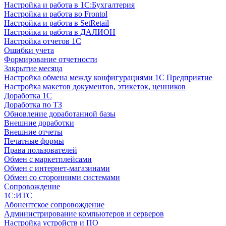
Настройка и работа в 1С:Бухгалтерия
Настройка и работа во Frontol
Настройка и работа в SetRetail
Настройка и работа в ДАЛИОН
Настройка отчетов 1С
Ошибки учета
Формирование отчетности
Закрытие месяца
Настройка обмена между конфигурациями 1С Предприятие
Настройка макетов документов, этикеток, ценников
Доработка 1С
Доработка по ТЗ
Обновление доработанной базы
Внешние доработки
Внешние отчеты
Печатные формы
Права пользователей
Обмен с маркетплейсами
Обмен с интернет-магазинами
Обмен со сторонними системами
Сопровождение
1C:ИТС
Абонентское сопровождение
Администрирование компьютеров и серверов
Настройка устройств и ПО