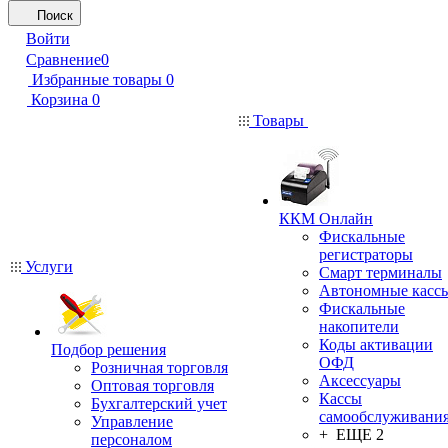
Поиск
Войти
Сравнение
0
Избранные товары
0
Корзина
0
Товары
ККМ Онлайн
Фискальные
регистраторы
Услуги
Смарт терминалы
Автономные касс
Фискальные
накопители
Коды активации
Подбор решения
ОФД
Розничная торговля
Аксессуары
Оптовая торговля
Кассы
Бухгалтерский учет
самообслуживани
Управление
+ ЕЩЕ 2
персоналом