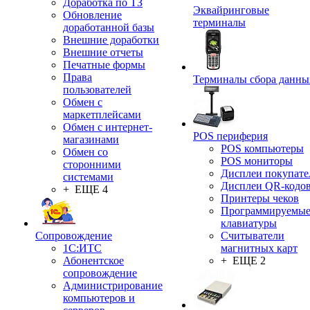
Доработка по ТЗ
Эквайринговые
Обновление
терминалы
доработанной базы
Внешние доработки
Внешние отчеты
Печатные формы
Права
Терминалы сбора данны
пользователей
Обмен с
маркетплейсами
Обмен с интернет-
POS периферия
магазинами
POS компьютеры
Обмен со
POS мониторы
сторонними
Дисплеи покупате
системами
Дисплеи QR-кодо
+ ЕЩЕ 4
Принтеры чеков
Программируемы
клавиатуры
Сопровождение
Считыватели
1C:ИТС
магнитных карт
Абонентское
+ ЕЩЕ 2
сопровождение
Администрирование
компьютеров и