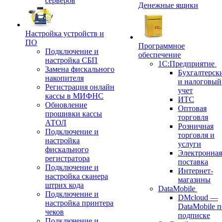
серверов
Денежные ящики
Настройка устройств и
ПО
Программное
Подключение и
обеспечение
настройка СБП
1С:Предприятие
Замена фискального
Бухгалтерск
накопителя
и налоговый
Регистрация онлайн
учет
кассы в МИФНС
ИТС
Обновление
Оптовая
прошивки кассы
торговля
АТОЛ
Розничная
Подключение и
торговля и
настройка
услуги
фискального
Электронная
регистратора
поставка
Подключение и
Интернет-
настройка сканера
магазины
штрих кода
DataMobile
Подключение и
DMcloud —
настройка принтера
DataMobile п
чеков
подписке
Подключение и