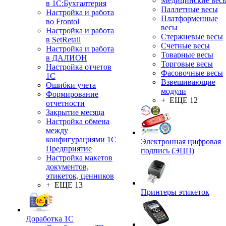
Медицинские вес
в 1С:Бухгалтерия
Паллетные весы
Настройка и работа
Платформенные
во Frontol
весы
Настройка и работа
Стержневые весы
в SetRetail
Счетные весы
Настройка и работа
Товарные весы
в ДАЛИОН
Торговые весы
Настройка отчетов
Фасовочные весы
1С
Взвешивающие
Ошибки учета
модули
Формирование
+ ЕЩЕ 12
отчетности
Закрытие месяца
Настройка обмена
между
конфигурациями 1С
Электронная цифровая
Предприятие
подпись (ЭЦП)
Настройка макетов
документов,
этикеток, ценников
+ ЕЩЕ 13
Принтеры этикеток
Доработка 1С