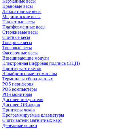
Карманные весы
Крановые весы
Лабораторные весы
Медицинские весы
Паллетные весы
Платформенные весы
Стержневые весы
Счетные весы
Товарные весы
Торговые весы
Фасовочные весы
Взвешивающие модули
Электронная цифровая подпись (ЭЦП)
Принтеры этикеток
Эквайринговые терминалы
Терминалы сбора данных
POS периферия
POS компьютеры
POS мониторы
Дисплеи покупателя
Дисплеи QR-кодов
Принтеры чеков
Программируемые клавиатуры
Считыватели магнитных карт
Денежные ящики