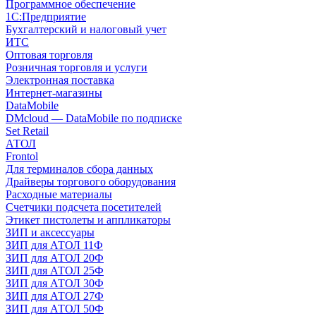
Программное обеспечение
1С:Предприятие
Бухгалтерский и налоговый учет
ИТС
Оптовая торговля
Розничная торговля и услуги
Электронная поставка
Интернет-магазины
DataMobile
DMcloud — DataMobile по подписке
Set Retail
АТОЛ
Frontol
Для терминалов сбора данных
Драйверы торгового оборудования
Расходные материалы
Счетчики подсчета посетителей
Этикет пистолеты и аппликаторы
ЗИП и аксессуары
ЗИП для АТОЛ 11Ф
ЗИП для АТОЛ 20Ф
ЗИП для АТОЛ 25Ф
ЗИП для АТОЛ 30Ф
ЗИП для АТОЛ 27Ф
ЗИП для АТОЛ 50Ф