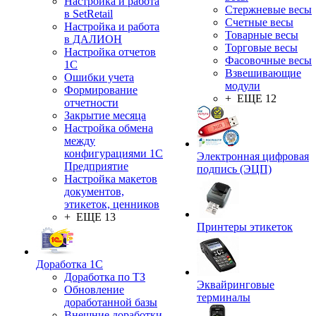
Настройка и работа
Стержневые весы
в SetRetail
Счетные весы
Настройка и работа
Товарные весы
в ДАЛИОН
Торговые весы
Настройка отчетов
Фасовочные весы
1С
Взвешивающие
Ошибки учета
модули
Формирование
+ ЕЩЕ 12
отчетности
Закрытие месяца
Настройка обмена
между
конфигурациями 1С
Электронная цифровая
Предприятие
подпись (ЭЦП)
Настройка макетов
документов,
этикеток, ценников
+ ЕЩЕ 13
Принтеры этикеток
Доработка 1С
Доработка по ТЗ
Эквайринговые
Обновление
терминалы
доработанной базы
Внешние доработки