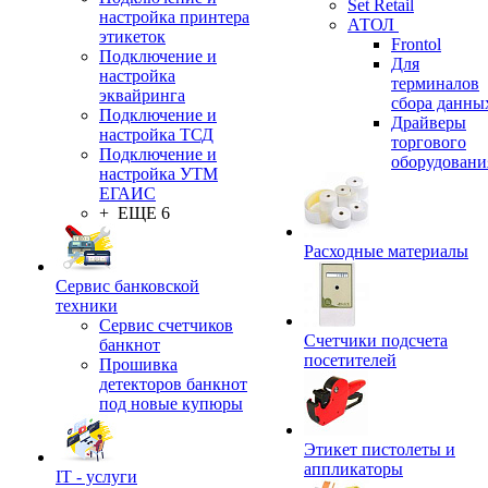
Set Retail
настройка принтера
АТОЛ
этикеток
Frontol
Подключение и
Для
настройка
терминалов
эквайринга
сбора данны
Подключение и
Драйверы
настройка ТСД
торгового
Подключение и
оборудовани
настройка УТМ
ЕГАИС
+ ЕЩЕ 6
Расходные материалы
Сервис банковской
техники
Сервис счетчиков
Счетчики подсчета
банкнот
посетителей
Прошивка
детекторов банкнот
под новые купюры
Этикет пистолеты и
аппликаторы
IT - услуги