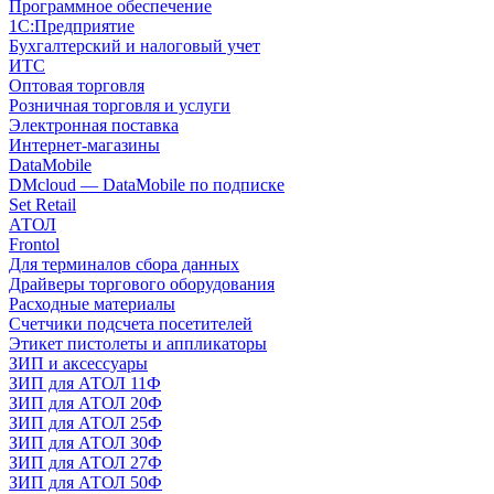
Программное обеспечение
1С:Предприятие
Бухгалтерский и налоговый учет
ИТС
Оптовая торговля
Розничная торговля и услуги
Электронная поставка
Интернет-магазины
DataMobile
DMcloud — DataMobile по подписке
Set Retail
АТОЛ
Frontol
Для терминалов сбора данных
Драйверы торгового оборудования
Расходные материалы
Счетчики подсчета посетителей
Этикет пистолеты и аппликаторы
ЗИП и аксессуары
ЗИП для АТОЛ 11Ф
ЗИП для АТОЛ 20Ф
ЗИП для АТОЛ 25Ф
ЗИП для АТОЛ 30Ф
ЗИП для АТОЛ 27Ф
ЗИП для АТОЛ 50Ф