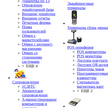
Доработка по ТЗ
Эквайринговые
Обновление
терминалы
доработанной базы
Внешние доработки
Внешние отчеты
Печатные формы
Права
Терминалы сбора данны
пользователей
Обмен с
маркетплейсами
Обмен с интернет-
POS периферия
магазинами
POS компьютеры
Обмен со
POS мониторы
сторонними
Дисплеи покупате
системами
Дисплеи QR-кодо
+ ЕЩЕ 4
Принтеры чеков
Программируемы
клавиатуры
Сопровождение
Считыватели
1C:ИТС
магнитных карт
Абонентское
+ ЕЩЕ 2
сопровождение
Администрирование
компьютеров и