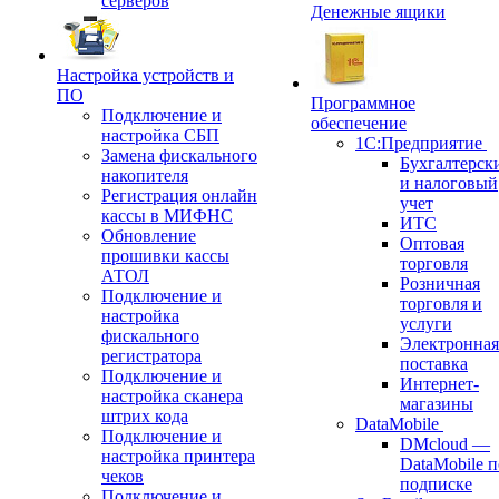
серверов
Денежные ящики
Настройка устройств и
ПО
Программное
Подключение и
обеспечение
настройка СБП
1С:Предприятие
Замена фискального
Бухгалтерск
накопителя
и налоговый
Регистрация онлайн
учет
кассы в МИФНС
ИТС
Обновление
Оптовая
прошивки кассы
торговля
АТОЛ
Розничная
Подключение и
торговля и
настройка
услуги
фискального
Электронная
регистратора
поставка
Подключение и
Интернет-
настройка сканера
магазины
штрих кода
DataMobile
Подключение и
DMcloud —
настройка принтера
DataMobile п
чеков
подписке
Подключение и