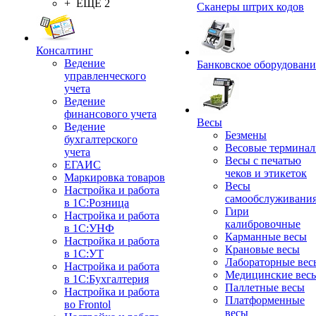
+ ЕЩЕ 2
Сканеры штрих кодов
Консалтинг
Ведение
Банковское оборудовани
управленческого
учета
Ведение
финансового учета
Весы
Ведение
Безмены
бухгалтерского
Весовые термина
учета
Весы с печатью
ЕГАИС
чеков и этикеток
Маркировка товаров
Весы
Настройка и работа
самообслуживани
в 1С:Розница
Гири
Настройка и работа
калибровочные
в 1С:УНФ
Карманные весы
Настройка и работа
Крановые весы
в 1С:УТ
Лабораторные вес
Настройка и работа
Медицинские вес
в 1С:Бухгалтерия
Паллетные весы
Настройка и работа
Платформенные
во Frontol
весы