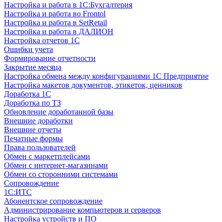
Настройка и работа в 1С:Бухгалтерия
Настройка и работа во Frontol
Настройка и работа в SetRetail
Настройка и работа в ДАЛИОН
Настройка отчетов 1С
Ошибки учета
Формирование отчетности
Закрытие месяца
Настройка обмена между конфигурациями 1С Предприятие
Настройка макетов документов, этикеток, ценников
Доработка 1С
Доработка по ТЗ
Обновление доработанной базы
Внешние доработки
Внешние отчеты
Печатные формы
Права пользователей
Обмен с маркетплейсами
Обмен с интернет-магазинами
Обмен со сторонними системами
Сопровождение
1C:ИТС
Абонентское сопровождение
Администрирование компьютеров и серверов
Настройка устройств и ПО