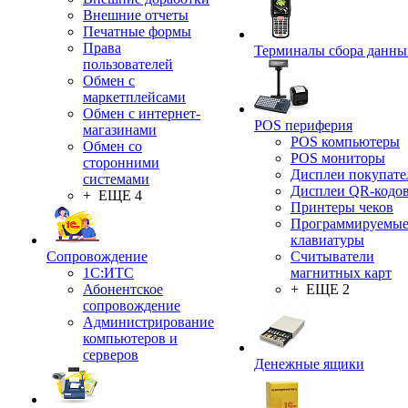
Внешние отчеты
Печатные формы
Права
Терминалы сбора данны
пользователей
Обмен с
маркетплейсами
Обмен с интернет-
POS периферия
магазинами
POS компьютеры
Обмен со
POS мониторы
сторонними
Дисплеи покупате
системами
Дисплеи QR-кодо
+ ЕЩЕ 4
Принтеры чеков
Программируемы
клавиатуры
Сопровождение
Считыватели
1C:ИТС
магнитных карт
Абонентское
+ ЕЩЕ 2
сопровождение
Администрирование
компьютеров и
серверов
Денежные ящики