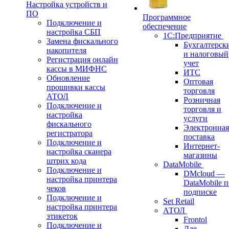
Настройка устройств и
ПО
Программное
Подключение и
обеспечение
настройка СБП
1С:Предприятие
Замена фискального
Бухгалтерск
накопителя
и налоговый
Регистрация онлайн
учет
кассы в МИФНС
ИТС
Обновление
Оптовая
прошивки кассы
торговля
АТОЛ
Розничная
Подключение и
торговля и
настройка
услуги
фискального
Электронная
регистратора
поставка
Подключение и
Интернет-
настройка сканера
магазины
штрих кода
DataMobile
Подключение и
DMcloud —
настройка принтера
DataMobile п
чеков
подписке
Подключение и
Set Retail
настройка принтера
АТОЛ
этикеток
Frontol
Подключение и
Для