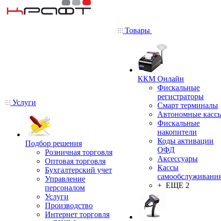
Товары
ККМ Онлайн
Фискальные
регистраторы
Услуги
Смарт терминалы
Автономные касс
Фискальные
накопители
Коды активации
Подбор решения
ОФД
Розничная торговля
Аксессуары
Оптовая торговля
Кассы
Бухгалтерский учет
самообслуживани
Управление
+ ЕЩЕ 2
персоналом
Услуги
Производство
Интернет торговля