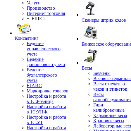
Услуги
Производство
Интернет торговля
+ ЕЩЕ 2
Сканеры штрих кодов
Консалтинг
Ведение
Банковское оборудовани
управленческого
учета
Ведение
финансового учета
Весы
Ведение
Безмены
бухгалтерского
Весовые термина
учета
Весы с печатью
ЕГАИС
чеков и этикеток
Маркировка товаров
Весы
Настройка и работа
самообслуживани
в 1С:Розница
Гири
Настройка и работа
калибровочные
в 1С:УНФ
Карманные весы
Настройка и работа
Крановые весы
в 1С:УТ
Лабораторные вес
Настройка и работа