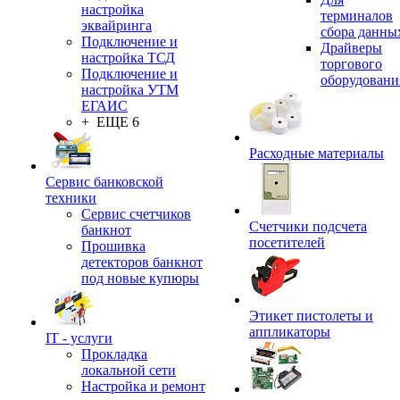
настройка
терминалов
эквайринга
сбора данны
Подключение и
Драйверы
настройка ТСД
торгового
Подключение и
оборудовани
настройка УТМ
ЕГАИС
+ ЕЩЕ 6
Расходные материалы
Сервис банковской
техники
Сервис счетчиков
Счетчики подсчета
банкнот
посетителей
Прошивка
детекторов банкнот
под новые купюры
Этикет пистолеты и
аппликаторы
IT - услуги
Прокладка
локальной сети
Настройка и ремонт