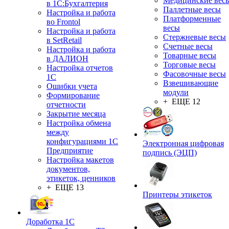
Медицинские вес
в 1С:Бухгалтерия
Паллетные весы
Настройка и работа
Платформенные
во Frontol
весы
Настройка и работа
Стержневые весы
в SetRetail
Счетные весы
Настройка и работа
Товарные весы
в ДАЛИОН
Торговые весы
Настройка отчетов
Фасовочные весы
1С
Взвешивающие
Ошибки учета
модули
Формирование
+ ЕЩЕ 12
отчетности
Закрытие месяца
Настройка обмена
между
конфигурациями 1С
Электронная цифровая
Предприятие
подпись (ЭЦП)
Настройка макетов
документов,
этикеток, ценников
+ ЕЩЕ 13
Принтеры этикеток
Доработка 1С