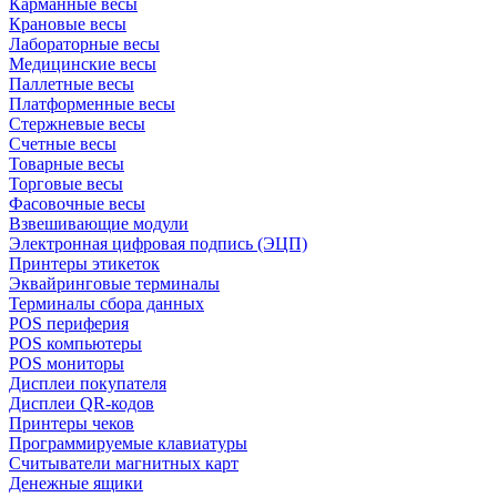
Карманные весы
Крановые весы
Лабораторные весы
Медицинские весы
Паллетные весы
Платформенные весы
Стержневые весы
Счетные весы
Товарные весы
Торговые весы
Фасовочные весы
Взвешивающие модули
Электронная цифровая подпись (ЭЦП)
Принтеры этикеток
Эквайринговые терминалы
Терминалы сбора данных
POS периферия
POS компьютеры
POS мониторы
Дисплеи покупателя
Дисплеи QR-кодов
Принтеры чеков
Программируемые клавиатуры
Считыватели магнитных карт
Денежные ящики