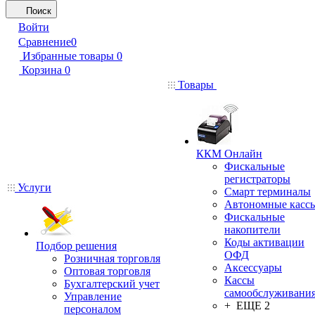
Поиск
Войти
Сравнение
0
Избранные товары
0
Корзина
0
Товары
ККМ Онлайн
Фискальные
регистраторы
Услуги
Смарт терминалы
Автономные касс
Фискальные
накопители
Коды активации
Подбор решения
ОФД
Розничная торговля
Аксессуары
Оптовая торговля
Кассы
Бухгалтерский учет
самообслуживани
Управление
+ ЕЩЕ 2
персоналом