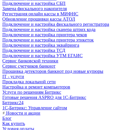
Подключение и настройка СБП
Замена фискального накопителя
Регистрация онлайн кассы в МИФНС
Обновление прошивки кассы АТОЛ
Подключение и настройка фискального регистратора
Подключение и настройка сканера штрих кода
Подключение и настройка принтера чеков
Подключение и настройка принтера этикеток
Подключение и настройка эквайринга
Подключение и настройка ТСД
Подключение и настройка УТМ ЕГАИС
Сервис банковской техники
Сервис счетчиков банкнот
Прошивка детекторов банкнот под новые купюры
IT - услуги
Прокладка локальной сети
Настройка и ремонт компьютеров
Услуги по решениям Битрикс
Готовые решения ASPRO для 1С-Битрикс
Битрикс24
1С-Битрикс: Управление сайтом
Новости и акции
Блог
Как купить
Условия оплаты