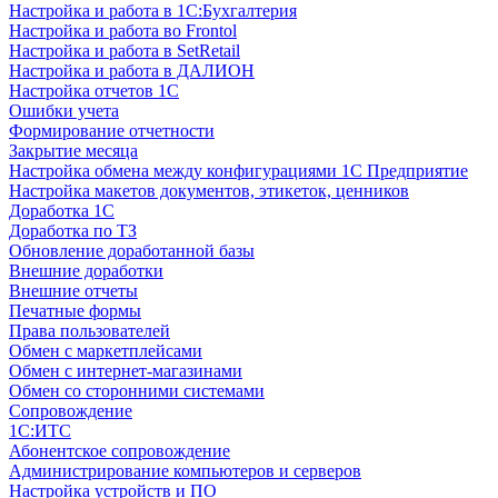
Настройка и работа в 1С:Бухгалтерия
Настройка и работа во Frontol
Настройка и работа в SetRetail
Настройка и работа в ДАЛИОН
Настройка отчетов 1С
Ошибки учета
Формирование отчетности
Закрытие месяца
Настройка обмена между конфигурациями 1С Предприятие
Настройка макетов документов, этикеток, ценников
Доработка 1С
Доработка по ТЗ
Обновление доработанной базы
Внешние доработки
Внешние отчеты
Печатные формы
Права пользователей
Обмен с маркетплейсами
Обмен с интернет-магазинами
Обмен со сторонними системами
Сопровождение
1C:ИТС
Абонентское сопровождение
Администрирование компьютеров и серверов
Настройка устройств и ПО