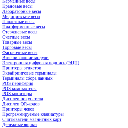
Карманные весы
Крановые весы
Лабораторные весы
Медицинские весы
Паллетные весы
Платформенные весы
Стержневые весы
Счетные весы
Товарные весы
Торговые весы
Фасовочные весы
Взвешивающие модули
Электронная цифровая подпись (ЭЦП)
Принтеры этикеток
Эквайринговые терминалы
Терминалы сбора данных
POS периферия
POS компьютеры
POS мониторы
Дисплеи покупателя
Дисплеи QR-кодов
Принтеры чеков
Программируемые клавиатуры
Считыватели магнитных карт
Денежные ящики