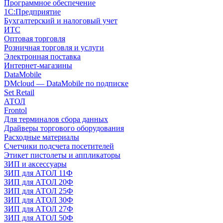
Программное обеспечение
1С:Предприятие
Бухгалтерский и налоговый учет
ИТС
Оптовая торговля
Розничная торговля и услуги
Электронная поставка
Интернет-магазины
DataMobile
DMcloud — DataMobile по подписке
Set Retail
АТОЛ
Frontol
Для терминалов сбора данных
Драйверы торгового оборудования
Расходные материалы
Счетчики подсчета посетителей
Этикет пистолеты и аппликаторы
ЗИП и аксессуары
ЗИП для АТОЛ 11Ф
ЗИП для АТОЛ 20Ф
ЗИП для АТОЛ 25Ф
ЗИП для АТОЛ 30Ф
ЗИП для АТОЛ 27Ф
ЗИП для АТОЛ 50Ф