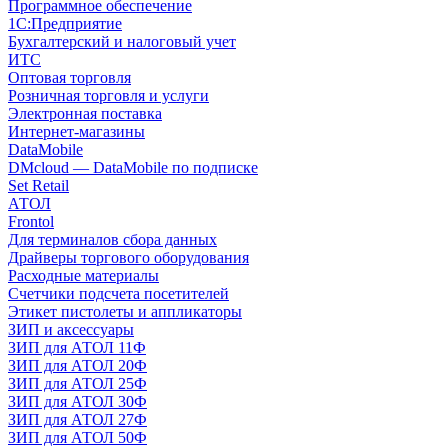
Программное обеспечение
1С:Предприятие
Бухгалтерский и налоговый учет
ИТС
Оптовая торговля
Розничная торговля и услуги
Электронная поставка
Интернет-магазины
DataMobile
DMcloud — DataMobile по подписке
Set Retail
АТОЛ
Frontol
Для терминалов сбора данных
Драйверы торгового оборудования
Расходные материалы
Счетчики подсчета посетителей
Этикет пистолеты и аппликаторы
ЗИП и аксессуары
ЗИП для АТОЛ 11Ф
ЗИП для АТОЛ 20Ф
ЗИП для АТОЛ 25Ф
ЗИП для АТОЛ 30Ф
ЗИП для АТОЛ 27Ф
ЗИП для АТОЛ 50Ф