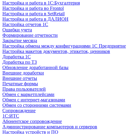
Настройка и работа в 1С:Бухгалтерия
Настройка и работа во Frontol
Настройка и работа в SetRetail
Настройка и работа в ДАЛИОН
Настройка отчетов 1С
Ошибки учета
Формирование отчетности
Закрытие месяца
Настройка обмена между конфигурациями 1С Предприятие
Настройка макетов документов, этикеток, ценников
Доработка 1С
Доработка по ТЗ
Обновление доработанной базы
Внешние доработки
Внешние отчеты
Печатные формы
Права пользователей
Обмен с маркетплейсами
Обмен с интернет-магазинами
Обмен со сторонними системами
Сопровождение
1C:ИТС
Абонентское сопровождение
Администрирование компьютеров и серверов
Настройка устройств и ПО