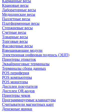
Карманные весы
Крановые весы
Лабораторные весы
Медицинские весы
Паллетные весы
Платформенные весы
Стержневые весы
Счетные весы
Товарные весы
Торговые весы
Фасовочные весы
Взвешивающие модули
Электронная цифровая подпись (ЭЦП)
Принтеры этикеток
Эквайринговые терминалы
Терминалы сбора данных
POS периферия
POS компьютеры
POS мониторы
Дисплеи покупателя
Дисплеи QR-кодов
Принтеры чеков
Программируемые клавиатуры
Считыватели магнитных карт
Денежные ящики