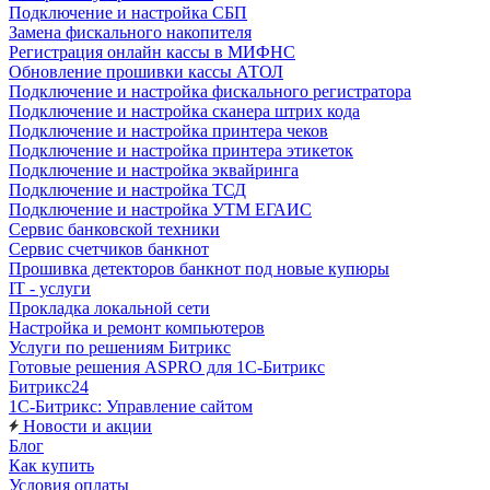
Подключение и настройка СБП
Замена фискального накопителя
Регистрация онлайн кассы в МИФНС
Обновление прошивки кассы АТОЛ
Подключение и настройка фискального регистратора
Подключение и настройка сканера штрих кода
Подключение и настройка принтера чеков
Подключение и настройка принтера этикеток
Подключение и настройка эквайринга
Подключение и настройка ТСД
Подключение и настройка УТМ ЕГАИС
Сервис банковской техники
Сервис счетчиков банкнот
Прошивка детекторов банкнот под новые купюры
IT - услуги
Прокладка локальной сети
Настройка и ремонт компьютеров
Услуги по решениям Битрикс
Готовые решения ASPRO для 1С-Битрикс
Битрикс24
1С-Битрикс: Управление сайтом
Новости и акции
Блог
Как купить
Условия оплаты