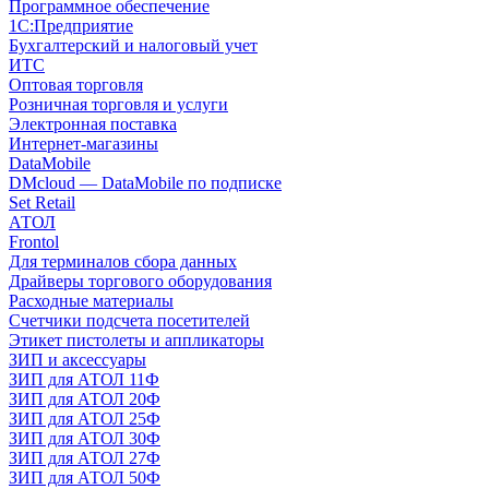
Программное обеспечение
1С:Предприятие
Бухгалтерский и налоговый учет
ИТС
Оптовая торговля
Розничная торговля и услуги
Электронная поставка
Интернет-магазины
DataMobile
DMcloud — DataMobile по подписке
Set Retail
АТОЛ
Frontol
Для терминалов сбора данных
Драйверы торгового оборудования
Расходные материалы
Счетчики подсчета посетителей
Этикет пистолеты и аппликаторы
ЗИП и аксессуары
ЗИП для АТОЛ 11Ф
ЗИП для АТОЛ 20Ф
ЗИП для АТОЛ 25Ф
ЗИП для АТОЛ 30Ф
ЗИП для АТОЛ 27Ф
ЗИП для АТОЛ 50Ф