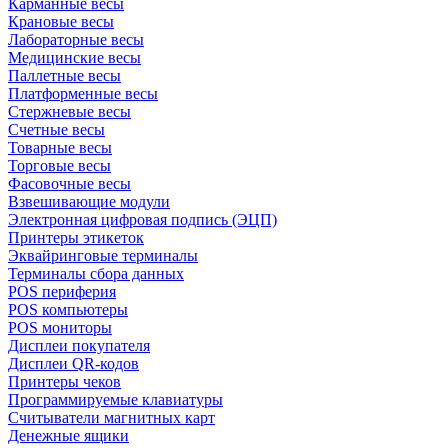
Карманные весы
Крановые весы
Лабораторные весы
Медицинские весы
Паллетные весы
Платформенные весы
Стержневые весы
Счетные весы
Товарные весы
Торговые весы
Фасовочные весы
Взвешивающие модули
Электронная цифровая подпись (ЭЦП)
Принтеры этикеток
Эквайринговые терминалы
Терминалы сбора данных
POS периферия
POS компьютеры
POS мониторы
Дисплеи покупателя
Дисплеи QR-кодов
Принтеры чеков
Программируемые клавиатуры
Считыватели магнитных карт
Денежные ящики