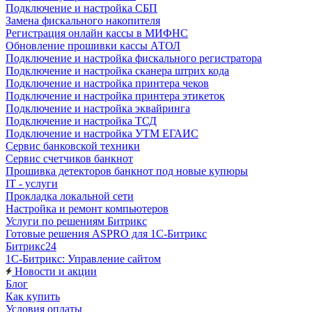
Подключение и настройка СБП
Замена фискального накопителя
Регистрация онлайн кассы в МИФНС
Обновление прошивки кассы АТОЛ
Подключение и настройка фискального регистратора
Подключение и настройка сканера штрих кода
Подключение и настройка принтера чеков
Подключение и настройка принтера этикеток
Подключение и настройка эквайринга
Подключение и настройка ТСД
Подключение и настройка УТМ ЕГАИС
Сервис банковской техники
Сервис счетчиков банкнот
Прошивка детекторов банкнот под новые купюры
IT - услуги
Прокладка локальной сети
Настройка и ремонт компьютеров
Услуги по решениям Битрикс
Готовые решения ASPRO для 1С-Битрикс
Битрикс24
1С-Битрикс: Управление сайтом
Новости и акции
Блог
Как купить
Условия оплаты