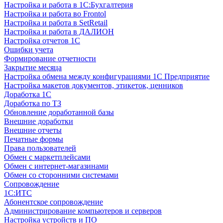
Настройка и работа в 1С:Бухгалтерия
Настройка и работа во Frontol
Настройка и работа в SetRetail
Настройка и работа в ДАЛИОН
Настройка отчетов 1С
Ошибки учета
Формирование отчетности
Закрытие месяца
Настройка обмена между конфигурациями 1С Предприятие
Настройка макетов документов, этикеток, ценников
Доработка 1С
Доработка по ТЗ
Обновление доработанной базы
Внешние доработки
Внешние отчеты
Печатные формы
Права пользователей
Обмен с маркетплейсами
Обмен с интернет-магазинами
Обмен со сторонними системами
Сопровождение
1C:ИТС
Абонентское сопровождение
Администрирование компьютеров и серверов
Настройка устройств и ПО