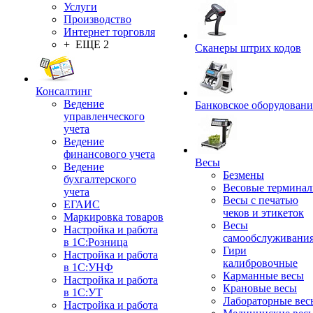
Услуги
Производство
Интернет торговля
+ ЕЩЕ 2
Сканеры штрих кодов
Консалтинг
Ведение
Банковское оборудовани
управленческого
учета
Ведение
финансового учета
Весы
Ведение
Безмены
бухгалтерского
Весовые термина
учета
Весы с печатью
ЕГАИС
чеков и этикеток
Маркировка товаров
Весы
Настройка и работа
самообслуживани
в 1С:Розница
Гири
Настройка и работа
калибровочные
в 1С:УНФ
Карманные весы
Настройка и работа
Крановые весы
в 1С:УТ
Лабораторные вес
Настройка и работа