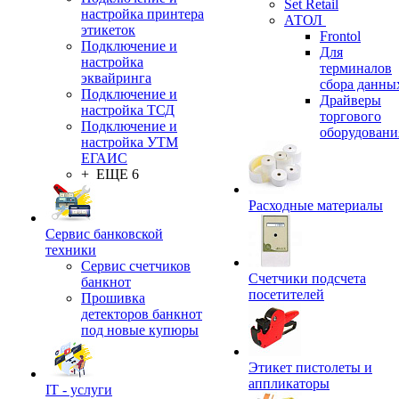
Set Retail
настройка принтера
АТОЛ
этикеток
Frontol
Подключение и
Для
настройка
терминалов
эквайринга
сбора данны
Подключение и
Драйверы
настройка ТСД
торгового
Подключение и
оборудовани
настройка УТМ
ЕГАИС
+ ЕЩЕ 6
Расходные материалы
Сервис банковской
техники
Сервис счетчиков
Счетчики подсчета
банкнот
посетителей
Прошивка
детекторов банкнот
под новые купюры
Этикет пистолеты и
аппликаторы
IT - услуги