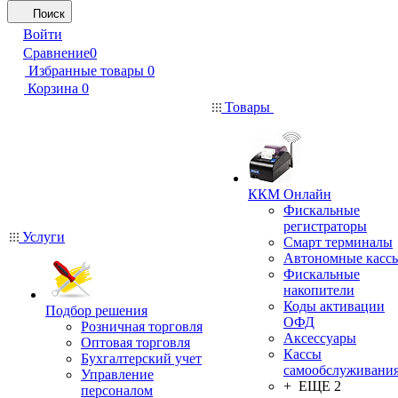
Поиск
Войти
Сравнение
0
Избранные товары
0
Корзина
0
Товары
ККМ Онлайн
Фискальные
регистраторы
Услуги
Смарт терминалы
Автономные касс
Фискальные
накопители
Коды активации
Подбор решения
ОФД
Розничная торговля
Аксессуары
Оптовая торговля
Кассы
Бухгалтерский учет
самообслуживани
Управление
+ ЕЩЕ 2
персоналом