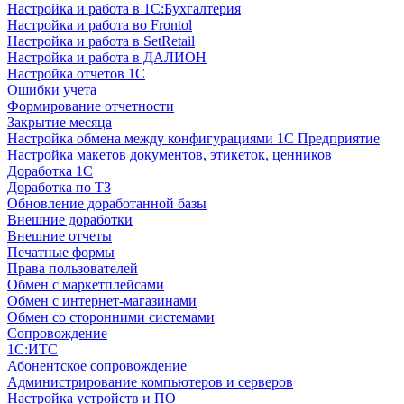
Настройка и работа в 1С:Бухгалтерия
Настройка и работа во Frontol
Настройка и работа в SetRetail
Настройка и работа в ДАЛИОН
Настройка отчетов 1С
Ошибки учета
Формирование отчетности
Закрытие месяца
Настройка обмена между конфигурациями 1С Предприятие
Настройка макетов документов, этикеток, ценников
Доработка 1С
Доработка по ТЗ
Обновление доработанной базы
Внешние доработки
Внешние отчеты
Печатные формы
Права пользователей
Обмен с маркетплейсами
Обмен с интернет-магазинами
Обмен со сторонними системами
Сопровождение
1C:ИТС
Абонентское сопровождение
Администрирование компьютеров и серверов
Настройка устройств и ПО