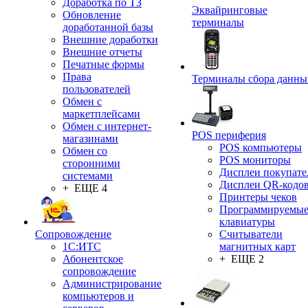
Доработка по ТЗ
Эквайринговые
Обновление
терминалы
доработанной базы
Внешние доработки
Внешние отчеты
Печатные формы
Права
Терминалы сбора данны
пользователей
Обмен с
маркетплейсами
Обмен с интернет-
POS периферия
магазинами
POS компьютеры
Обмен со
POS мониторы
сторонними
Дисплеи покупате
системами
Дисплеи QR-кодо
+ ЕЩЕ 4
Принтеры чеков
Программируемы
клавиатуры
Сопровождение
Считыватели
1C:ИТС
магнитных карт
Абонентское
+ ЕЩЕ 2
сопровождение
Администрирование
компьютеров и