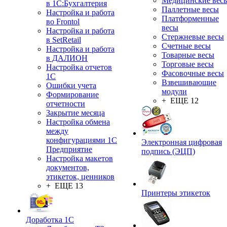
Медицинские вес
в 1С:Бухгалтерия
Паллетные весы
Настройка и работа
Платформенные
во Frontol
весы
Настройка и работа
Стержневые весы
в SetRetail
Счетные весы
Настройка и работа
Товарные весы
в ДАЛИОН
Торговые весы
Настройка отчетов
Фасовочные весы
1С
Взвешивающие
Ошибки учета
модули
Формирование
+ ЕЩЕ 12
отчетности
Закрытие месяца
Настройка обмена
между
конфигурациями 1С
Электронная цифровая
Предприятие
подпись (ЭЦП)
Настройка макетов
документов,
этикеток, ценников
+ ЕЩЕ 13
Принтеры этикеток
Доработка 1С