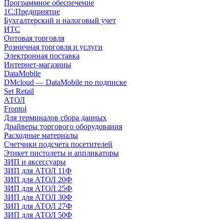
Программное обеспечение
1С:Предприятие
Бухгалтерский и налоговый учет
ИТС
Оптовая торговля
Розничная торговля и услуги
Электронная поставка
Интернет-магазины
DataMobile
DMcloud — DataMobile по подписке
Set Retail
АТОЛ
Frontol
Для терминалов сбора данных
Драйверы торгового оборудования
Расходные материалы
Счетчики подсчета посетителей
Этикет пистолеты и аппликаторы
ЗИП и аксессуары
ЗИП для АТОЛ 11Ф
ЗИП для АТОЛ 20Ф
ЗИП для АТОЛ 25Ф
ЗИП для АТОЛ 30Ф
ЗИП для АТОЛ 27Ф
ЗИП для АТОЛ 50Ф