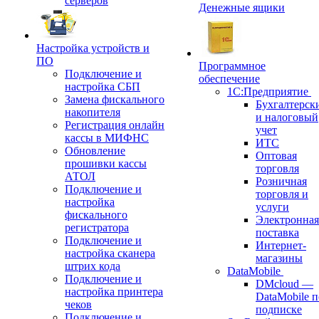
серверов
Денежные ящики
Настройка устройств и
ПО
Программное
Подключение и
обеспечение
настройка СБП
1С:Предприятие
Замена фискального
Бухгалтерск
накопителя
и налоговый
Регистрация онлайн
учет
кассы в МИФНС
ИТС
Обновление
Оптовая
прошивки кассы
торговля
АТОЛ
Розничная
Подключение и
торговля и
настройка
услуги
фискального
Электронная
регистратора
поставка
Подключение и
Интернет-
настройка сканера
магазины
штрих кода
DataMobile
Подключение и
DMcloud —
настройка принтера
DataMobile п
чеков
подписке
Подключение и