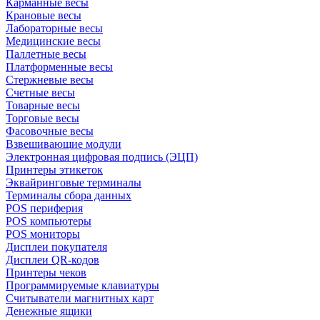
Карманные весы
Крановые весы
Лабораторные весы
Медицинские весы
Паллетные весы
Платформенные весы
Стержневые весы
Счетные весы
Товарные весы
Торговые весы
Фасовочные весы
Взвешивающие модули
Электронная цифровая подпись (ЭЦП)
Принтеры этикеток
Эквайринговые терминалы
Терминалы сбора данных
POS периферия
POS компьютеры
POS мониторы
Дисплеи покупателя
Дисплеи QR-кодов
Принтеры чеков
Программируемые клавиатуры
Считыватели магнитных карт
Денежные ящики