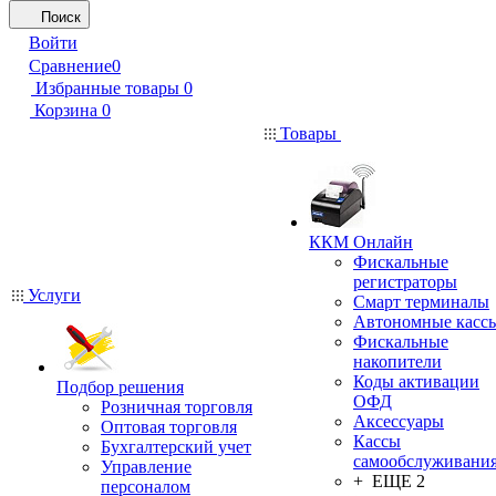
Поиск
Войти
Сравнение
0
Избранные товары
0
Корзина
0
Товары
ККМ Онлайн
Фискальные
регистраторы
Услуги
Смарт терминалы
Автономные касс
Фискальные
накопители
Коды активации
Подбор решения
ОФД
Розничная торговля
Аксессуары
Оптовая торговля
Кассы
Бухгалтерский учет
самообслуживани
Управление
+ ЕЩЕ 2
персоналом