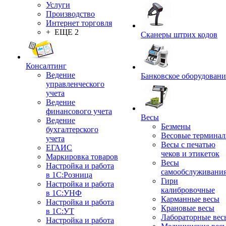
Услуги
Производство
Интернет торговля
+ ЕЩЕ 2
Сканеры штрих кодов
Консалтинг
Ведение
Банковское оборудовани
управленческого
учета
Ведение
финансового учета
Весы
Ведение
Безмены
бухгалтерского
Весовые термина
учета
Весы с печатью
ЕГАИС
чеков и этикеток
Маркировка товаров
Весы
Настройка и работа
самообслуживани
в 1С:Розница
Гири
Настройка и работа
калибровочные
в 1С:УНФ
Карманные весы
Настройка и работа
Крановые весы
в 1С:УТ
Лабораторные вес
Настройка и работа