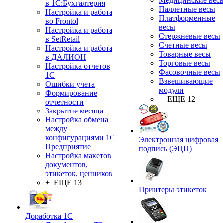
Медицинские вес
в 1С:Бухгалтерия
Паллетные весы
Настройка и работа
Платформенные
во Frontol
весы
Настройка и работа
Стержневые весы
в SetRetail
Счетные весы
Настройка и работа
Товарные весы
в ДАЛИОН
Торговые весы
Настройка отчетов
Фасовочные весы
1С
Взвешивающие
Ошибки учета
модули
Формирование
+ ЕЩЕ 12
отчетности
Закрытие месяца
Настройка обмена
между
конфигурациями 1С
Электронная цифровая
Предприятие
подпись (ЭЦП)
Настройка макетов
документов,
этикеток, ценников
+ ЕЩЕ 13
Принтеры этикеток
Доработка 1С