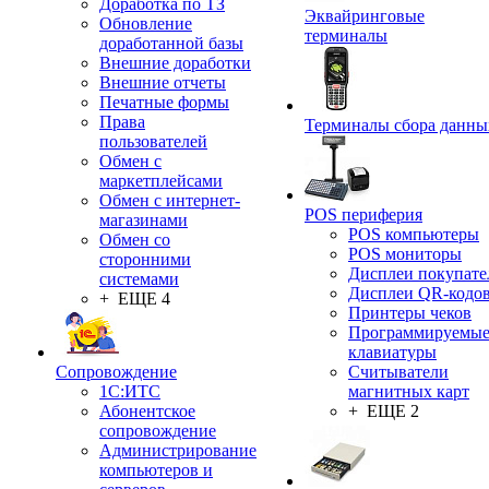
Доработка по ТЗ
Эквайринговые
Обновление
терминалы
доработанной базы
Внешние доработки
Внешние отчеты
Печатные формы
Права
Терминалы сбора данны
пользователей
Обмен с
маркетплейсами
Обмен с интернет-
POS периферия
магазинами
POS компьютеры
Обмен со
POS мониторы
сторонними
Дисплеи покупате
системами
Дисплеи QR-кодо
+ ЕЩЕ 4
Принтеры чеков
Программируемы
клавиатуры
Сопровождение
Считыватели
1C:ИТС
магнитных карт
Абонентское
+ ЕЩЕ 2
сопровождение
Администрирование
компьютеров и