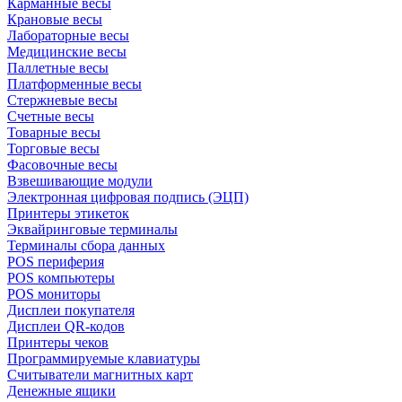
Карманные весы
Крановые весы
Лабораторные весы
Медицинские весы
Паллетные весы
Платформенные весы
Стержневые весы
Счетные весы
Товарные весы
Торговые весы
Фасовочные весы
Взвешивающие модули
Электронная цифровая подпись (ЭЦП)
Принтеры этикеток
Эквайринговые терминалы
Терминалы сбора данных
POS периферия
POS компьютеры
POS мониторы
Дисплеи покупателя
Дисплеи QR-кодов
Принтеры чеков
Программируемые клавиатуры
Считыватели магнитных карт
Денежные ящики