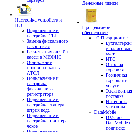
серверов
Денежные ящики
Настройка устройств и
ПО
Программное
Подключение и
обеспечение
настройка СБП
1С:Предприятие
Замена фискального
Бухгалтерск
накопителя
и налоговый
Регистрация онлайн
учет
кассы в МИФНС
ИТС
Обновление
Оптовая
прошивки кассы
торговля
АТОЛ
Розничная
Подключение и
торговля и
настройка
услуги
фискального
Электронная
регистратора
поставка
Подключение и
Интернет-
настройка сканера
магазины
штрих кода
DataMobile
Подключение и
DMcloud —
настройка принтера
DataMobile п
чеков
подписке
Подключение и