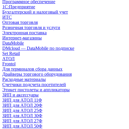
Программное обеспечение
1С:Предприятие
Бухгалтерский и налоговый учет
ИТС
Оптовая торговля
Розничная торговля и услуги
Электронная поставка
Интернет-магазины
DataMobile
DMcloud — DataMobile по подписке
Set Retail
АТОЛ
Frontol
Для терминалов сбора данных
Драйверы торгового оборудования
Расходные материалы
Счетчики подсчета посетителей
Этикет пистолеты и аппликаторы
ЗИП и аксессуары
ЗИП для АТОЛ 11Ф
ЗИП для АТОЛ 20Ф
ЗИП для АТОЛ 25Ф
ЗИП для АТОЛ 30Ф
ЗИП для АТОЛ 27Ф
ЗИП для АТОЛ 50Ф