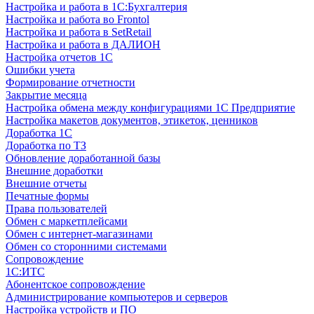
Настройка и работа в 1С:Бухгалтерия
Настройка и работа во Frontol
Настройка и работа в SetRetail
Настройка и работа в ДАЛИОН
Настройка отчетов 1С
Ошибки учета
Формирование отчетности
Закрытие месяца
Настройка обмена между конфигурациями 1С Предприятие
Настройка макетов документов, этикеток, ценников
Доработка 1С
Доработка по ТЗ
Обновление доработанной базы
Внешние доработки
Внешние отчеты
Печатные формы
Права пользователей
Обмен с маркетплейсами
Обмен с интернет-магазинами
Обмен со сторонними системами
Сопровождение
1C:ИТС
Абонентское сопровождение
Администрирование компьютеров и серверов
Настройка устройств и ПО