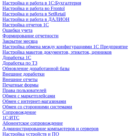
Настройка и работа в 1С:Бухгалтерия
Настройка и работа во Frontol
Настройка и работа в SetRetail
Настройка и работа в ДАЛИОН
Настройка отчетов 1С
Ошибки учета
Формирование отчетности
Закрытие месяца
Настройка обмена между конфигурациями 1С Предприятие
Настройка макетов документов, этикеток, ценников
Доработка 1С
Доработка по ТЗ
Обновление доработанной базы
Внешние доработки
Внешние отчеты
Печатные формы
Права пользователей
Обмен с маркетплейсами
Обмен с интернет-магазинами
Обмен со сторонними системами
Сопровождение
1C:ИТС
Абонентское сопровождение
Администрирование компьютеров и серверов
Настройка устройств и ПО