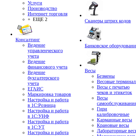
Услуги
Производство
Интернет торговля
+ ЕЩЕ 2
Сканеры штрих кодов
Консалтинг
Ведение
Банковское оборудовани
управленческого
учета
Ведение
финансового учета
Весы
Ведение
Безмены
бухгалтерского
Весовые термина
учета
Весы с печатью
ЕГАИС
чеков и этикеток
Маркировка товаров
Весы
Настройка и работа
самообслуживани
в 1С:Розница
Гири
Настройка и работа
калибровочные
в 1С:УНФ
Карманные весы
Настройка и работа
Крановые весы
в 1С:УТ
Лабораторные вес
Настройка и работа