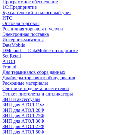
Программное обеспечение
1С:Предприятие
Бухгалтерский и налоговый учет
ИТС
Оптовая торговля
Розничная торговля и услуги
Электронная поставка
Интернет-магазины
DataMobile
DMcloud — DataMobile по подписке
Set Retail
АТОЛ
Frontol
Для терминалов сбора данных
Драйверы торгового оборудования
Расходные материалы
Счетчики подсчета посетителей
Этикет пистолеты и аппликаторы
ЗИП и аксессуары
ЗИП для АТОЛ 11Ф
ЗИП для АТОЛ 20Ф
ЗИП для АТОЛ 25Ф
ЗИП для АТОЛ 30Ф
ЗИП для АТОЛ 27Ф
ЗИП для АТОЛ 50Ф