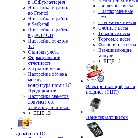
Медицинские вес
в 1С:Бухгалтерия
Паллетные весы
Настройка и работа
Платформенные
во Frontol
весы
Настройка и работа
Стержневые весы
в SetRetail
Счетные весы
Настройка и работа
Товарные весы
в ДАЛИОН
Торговые весы
Настройка отчетов
Фасовочные весы
1С
Взвешивающие
Ошибки учета
модули
Формирование
+ ЕЩЕ 12
отчетности
Закрытие месяца
Настройка обмена
между
конфигурациями 1С
Электронная цифровая
Предприятие
подпись (ЭЦП)
Настройка макетов
документов,
этикеток, ценников
+ ЕЩЕ 13
Принтеры этикеток
Доработка 1С