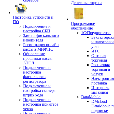
серверов
Денежные ящики
Настройка устройств и
ПО
Программное
Подключение и
обеспечение
настройка СБП
1С:Предприятие
Замена фискального
Бухгалтерск
накопителя
и налоговый
Регистрация онлайн
учет
кассы в МИФНС
ИТС
Обновление
Оптовая
прошивки кассы
торговля
АТОЛ
Розничная
Подключение и
торговля и
настройка
услуги
фискального
Электронная
регистратора
поставка
Подключение и
Интернет-
настройка сканера
магазины
штрих кода
DataMobile
Подключение и
DMcloud —
настройка принтера
DataMobile п
чеков
подписке
Подключение и