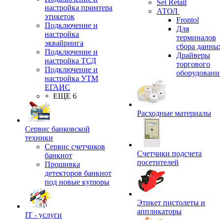
Set Retail
настройка принтера
АТОЛ
этикеток
Frontol
Подключение и
Для
настройка
терминалов
эквайринга
сбора данны
Подключение и
Драйверы
настройка ТСД
торгового
Подключение и
оборудовани
настройка УТМ
ЕГАИС
+ ЕЩЕ 6
Расходные материалы
Сервис банковской
техники
Сервис счетчиков
Счетчики подсчета
банкнот
посетителей
Прошивка
детекторов банкнот
под новые купюры
Этикет пистолеты и
аппликаторы
IT - услуги