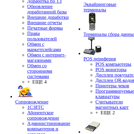
Доработка по ТЗ
Эквайринговые
Обновление
терминалы
доработанной базы
Внешние доработки
Внешние отчеты
Печатные формы
Права
Терминалы сбора данны
пользователей
Обмен с
маркетплейсами
Обмен с интернет-
POS периферия
магазинами
POS компьютеры
Обмен со
POS мониторы
сторонними
Дисплеи покупате
системами
Дисплеи QR-кодо
+ ЕЩЕ 4
Принтеры чеков
Программируемы
клавиатуры
Сопровождение
Считыватели
1C:ИТС
магнитных карт
Абонентское
+ ЕЩЕ 2
сопровождение
Администрирование
компьютеров и