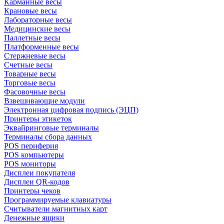
Карманные весы
Крановые весы
Лабораторные весы
Медицинские весы
Паллетные весы
Платформенные весы
Стержневые весы
Счетные весы
Товарные весы
Торговые весы
Фасовочные весы
Взвешивающие модули
Электронная цифровая подпись (ЭЦП)
Принтеры этикеток
Эквайринговые терминалы
Терминалы сбора данных
POS периферия
POS компьютеры
POS мониторы
Дисплеи покупателя
Дисплеи QR-кодов
Принтеры чеков
Программируемые клавиатуры
Считыватели магнитных карт
Денежные ящики