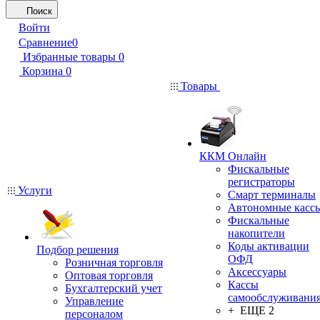
Поиск
Войти
Сравнение
0
Избранные товары
0
Корзина
0
Товары
ККМ Онлайн
Фискальные
регистраторы
Услуги
Смарт терминалы
Автономные касс
Фискальные
накопители
Коды активации
Подбор решения
ОФД
Розничная торговля
Аксессуары
Оптовая торговля
Кассы
Бухгалтерский учет
самообслуживани
Управление
+ ЕЩЕ 2
персоналом