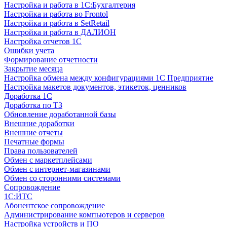
Настройка и работа в 1С:Бухгалтерия
Настройка и работа во Frontol
Настройка и работа в SetRetail
Настройка и работа в ДАЛИОН
Настройка отчетов 1С
Ошибки учета
Формирование отчетности
Закрытие месяца
Настройка обмена между конфигурациями 1С Предприятие
Настройка макетов документов, этикеток, ценников
Доработка 1С
Доработка по ТЗ
Обновление доработанной базы
Внешние доработки
Внешние отчеты
Печатные формы
Права пользователей
Обмен с маркетплейсами
Обмен с интернет-магазинами
Обмен со сторонними системами
Сопровождение
1C:ИТС
Абонентское сопровождение
Администрирование компьютеров и серверов
Настройка устройств и ПО