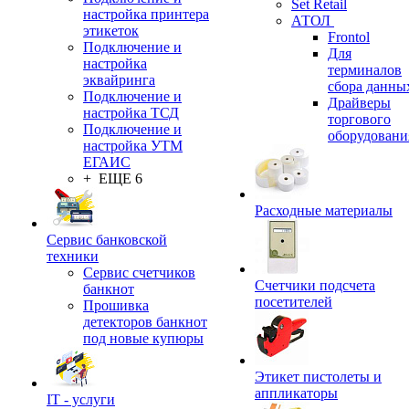
Set Retail
настройка принтера
АТОЛ
этикеток
Frontol
Подключение и
Для
настройка
терминалов
эквайринга
сбора данны
Подключение и
Драйверы
настройка ТСД
торгового
Подключение и
оборудовани
настройка УТМ
ЕГАИС
+ ЕЩЕ 6
Расходные материалы
Сервис банковской
техники
Сервис счетчиков
Счетчики подсчета
банкнот
посетителей
Прошивка
детекторов банкнот
под новые купюры
Этикет пистолеты и
аппликаторы
IT - услуги