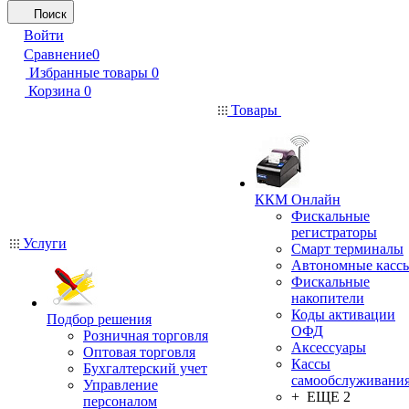
Поиск
Войти
Сравнение
0
Избранные товары
0
Корзина
0
Товары
ККМ Онлайн
Фискальные
регистраторы
Услуги
Смарт терминалы
Автономные касс
Фискальные
накопители
Коды активации
Подбор решения
ОФД
Розничная торговля
Аксессуары
Оптовая торговля
Кассы
Бухгалтерский учет
самообслуживани
Управление
+ ЕЩЕ 2
персоналом