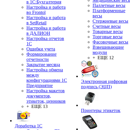
Медицинские вес
в 1С:Бухгалтерия
Паллетные весы
Настройка и работа
Платформенные
во Frontol
весы
Настройка и работа
Стержневые весы
в SetRetail
Счетные весы
Настройка и работа
Товарные весы
в ДАЛИОН
Торговые весы
Настройка отчетов
Фасовочные весы
1С
Взвешивающие
Ошибки учета
модули
Формирование
+ ЕЩЕ 12
отчетности
Закрытие месяца
Настройка обмена
между
конфигурациями 1С
Электронная цифровая
Предприятие
подпись (ЭЦП)
Настройка макетов
документов,
этикеток, ценников
+ ЕЩЕ 13
Принтеры этикеток
Доработка 1С