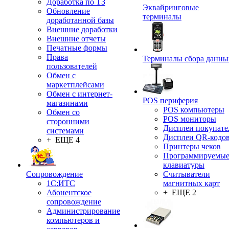
Доработка по ТЗ
Эквайринговые
Обновление
терминалы
доработанной базы
Внешние доработки
Внешние отчеты
Печатные формы
Права
Терминалы сбора данны
пользователей
Обмен с
маркетплейсами
Обмен с интернет-
POS периферия
магазинами
POS компьютеры
Обмен со
POS мониторы
сторонними
Дисплеи покупате
системами
Дисплеи QR-кодо
+ ЕЩЕ 4
Принтеры чеков
Программируемы
клавиатуры
Сопровождение
Считыватели
1C:ИТС
магнитных карт
Абонентское
+ ЕЩЕ 2
сопровождение
Администрирование
компьютеров и