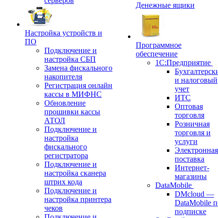
серверов
Денежные ящики
Настройка устройств и
ПО
Программное
Подключение и
обеспечение
настройка СБП
1С:Предприятие
Замена фискального
Бухгалтерск
накопителя
и налоговый
Регистрация онлайн
учет
кассы в МИФНС
ИТС
Обновление
Оптовая
прошивки кассы
торговля
АТОЛ
Розничная
Подключение и
торговля и
настройка
услуги
фискального
Электронная
регистратора
поставка
Подключение и
Интернет-
настройка сканера
магазины
штрих кода
DataMobile
Подключение и
DMcloud —
настройка принтера
DataMobile п
чеков
подписке
Подключение и