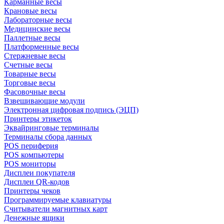
Карманные весы
Крановые весы
Лабораторные весы
Медицинские весы
Паллетные весы
Платформенные весы
Стержневые весы
Счетные весы
Товарные весы
Торговые весы
Фасовочные весы
Взвешивающие модули
Электронная цифровая подпись (ЭЦП)
Принтеры этикеток
Эквайринговые терминалы
Терминалы сбора данных
POS периферия
POS компьютеры
POS мониторы
Дисплеи покупателя
Дисплеи QR-кодов
Принтеры чеков
Программируемые клавиатуры
Считыватели магнитных карт
Денежные ящики