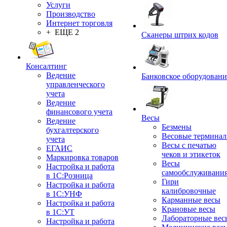
Услуги
Производство
Интернет торговля
+ ЕЩЕ 2
Сканеры штрих кодов
Консалтинг
Ведение
Банковское оборудовани
управленческого
учета
Ведение
финансового учета
Весы
Ведение
Безмены
бухгалтерского
Весовые термина
учета
Весы с печатью
ЕГАИС
чеков и этикеток
Маркировка товаров
Весы
Настройка и работа
самообслуживани
в 1С:Розница
Гири
Настройка и работа
калибровочные
в 1С:УНФ
Карманные весы
Настройка и работа
Крановые весы
в 1С:УТ
Лабораторные вес
Настройка и работа