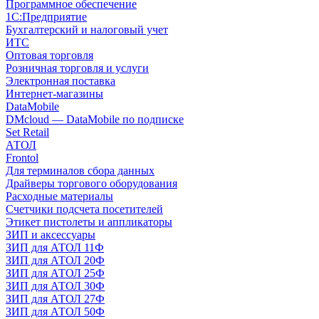
Программное обеспечение
1С:Предприятие
Бухгалтерский и налоговый учет
ИТС
Оптовая торговля
Розничная торговля и услуги
Электронная поставка
Интернет-магазины
DataMobile
DMcloud — DataMobile по подписке
Set Retail
АТОЛ
Frontol
Для терминалов сбора данных
Драйверы торгового оборудования
Расходные материалы
Счетчики подсчета посетителей
Этикет пистолеты и аппликаторы
ЗИП и аксессуары
ЗИП для АТОЛ 11Ф
ЗИП для АТОЛ 20Ф
ЗИП для АТОЛ 25Ф
ЗИП для АТОЛ 30Ф
ЗИП для АТОЛ 27Ф
ЗИП для АТОЛ 50Ф