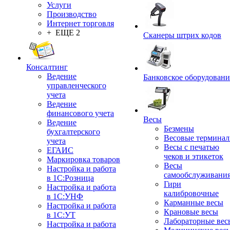
Услуги
Производство
Интернет торговля
+ ЕЩЕ 2
Сканеры штрих кодов
Консалтинг
Ведение
Банковское оборудовани
управленческого
учета
Ведение
финансового учета
Весы
Ведение
Безмены
бухгалтерского
Весовые термина
учета
Весы с печатью
ЕГАИС
чеков и этикеток
Маркировка товаров
Весы
Настройка и работа
самообслуживани
в 1С:Розница
Гири
Настройка и работа
калибровочные
в 1С:УНФ
Карманные весы
Настройка и работа
Крановые весы
в 1С:УТ
Лабораторные вес
Настройка и работа