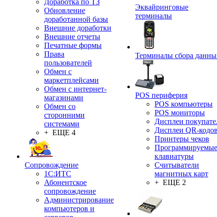
Доработка по ТЗ
Эквайринговые
Обновление
терминалы
доработанной базы
Внешние доработки
Внешние отчеты
Печатные формы
Права
Терминалы сбора данны
пользователей
Обмен с
маркетплейсами
Обмен с интернет-
POS периферия
магазинами
POS компьютеры
Обмен со
POS мониторы
сторонними
Дисплеи покупате
системами
Дисплеи QR-кодо
+ ЕЩЕ 4
Принтеры чеков
Программируемы
клавиатуры
Сопровождение
Считыватели
1C:ИТС
магнитных карт
Абонентское
+ ЕЩЕ 2
сопровождение
Администрирование
компьютеров и