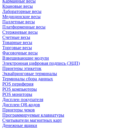
Карманные весы
Крановые весы
Лабораторные весы
Медицинские весы
Паллетные весы
Платформенные весы
Стержневые весы
Счетные весы
Товарные весы
Торговые весы
Фасовочные весы
Взвешивающие модули
Электронная цифровая подпись (ЭЦП)
Принтеры этикеток
Эквайринговые терминалы
Терминалы сбора данных
POS периферия
POS компьютеры
POS мониторы
Дисплеи покупателя
Дисплеи QR-кодов
Принтеры чеков
Программируемые клавиатуры
Считыватели магнитных карт
Денежные ящики