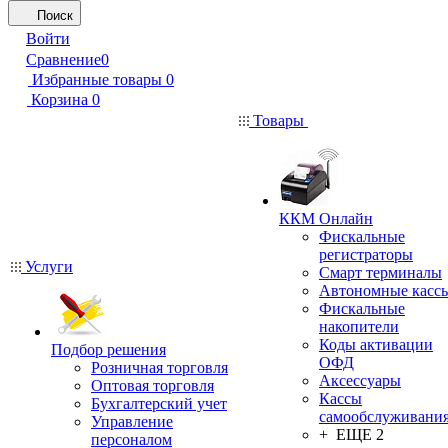
Поиск
Войти
Сравнение
0
Избранные товары
0
Корзина
0
Товары
ККМ Онлайн
Фискальные
регистраторы
Услуги
Смарт терминалы
Автономные касс
Фискальные
накопители
Коды активации
Подбор решения
ОФД
Розничная торговля
Аксессуары
Оптовая торговля
Кассы
Бухгалтерский учет
самообслуживани
Управление
+ ЕЩЕ 2
персоналом