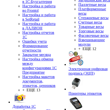
Медицинские вес
в 1С:Бухгалтерия
Паллетные весы
Настройка и работа
Платформенные
во Frontol
весы
Настройка и работа
Стержневые весы
в SetRetail
Счетные весы
Настройка и работа
Товарные весы
в ДАЛИОН
Торговые весы
Настройка отчетов
Фасовочные весы
1С
Взвешивающие
Ошибки учета
модули
Формирование
+ ЕЩЕ 12
отчетности
Закрытие месяца
Настройка обмена
между
конфигурациями 1С
Электронная цифровая
Предприятие
подпись (ЭЦП)
Настройка макетов
документов,
этикеток, ценников
+ ЕЩЕ 13
Принтеры этикеток
Доработка 1С