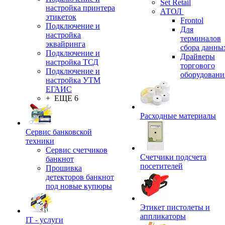
Set Retail
настройка принтера
АТОЛ
этикеток
Frontol
Подключение и
Для
настройка
терминалов
эквайринга
сбора данны
Подключение и
Драйверы
настройка ТСД
торгового
Подключение и
оборудовани
настройка УТМ
ЕГАИС
+ ЕЩЕ 6
Расходные материалы
Сервис банковской
техники
Сервис счетчиков
Счетчики подсчета
банкнот
посетителей
Прошивка
детекторов банкнот
под новые купюры
Этикет пистолеты и
аппликаторы
IT - услуги