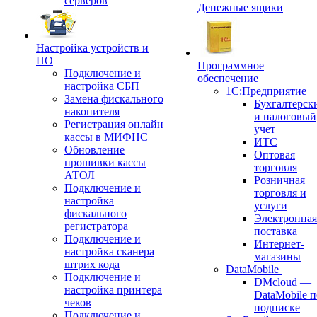
серверов
Денежные ящики
Настройка устройств и
ПО
Программное
Подключение и
обеспечение
настройка СБП
1С:Предприятие
Замена фискального
Бухгалтерск
накопителя
и налоговый
Регистрация онлайн
учет
кассы в МИФНС
ИТС
Обновление
Оптовая
прошивки кассы
торговля
АТОЛ
Розничная
Подключение и
торговля и
настройка
услуги
фискального
Электронная
регистратора
поставка
Подключение и
Интернет-
настройка сканера
магазины
штрих кода
DataMobile
Подключение и
DMcloud —
настройка принтера
DataMobile п
чеков
подписке
Подключение и