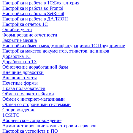
Настройка и работа в 1С:Бухгалтерия
Настройка и работа во Frontol
Настройка и работа в SetRetail
Настройка и работа в ДАЛИОН
Настройка отчетов 1С
Ошибки учета
Формирование отчетности
Закрытие месяца
Настройка обмена между конфигурациями 1С Предприятие
Настройка макетов документов, этикеток, ценников
Доработка 1С
Доработка по ТЗ
Обновление доработанной базы
Внешние доработки
Внешние отчеты
Печатные формы
Права пользователей
Обмен с маркетплейсами
Обмен с интернет-магазинами
Обмен со сторонними системами
Сопровождение
1C:ИТС
Абонентское сопровождение
Администрирование компьютеров и серверов
Настройка устройств и ПО