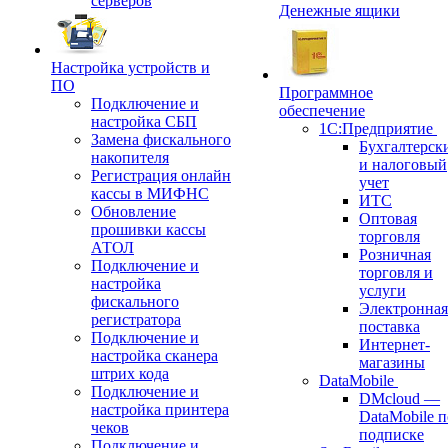
серверов
Денежные ящики
Настройка устройств и
ПО
Программное
Подключение и
обеспечение
настройка СБП
1С:Предприятие
Замена фискального
Бухгалтерск
накопителя
и налоговый
Регистрация онлайн
учет
кассы в МИФНС
ИТС
Обновление
Оптовая
прошивки кассы
торговля
АТОЛ
Розничная
Подключение и
торговля и
настройка
услуги
фискального
Электронная
регистратора
поставка
Подключение и
Интернет-
настройка сканера
магазины
штрих кода
DataMobile
Подключение и
DMcloud —
настройка принтера
DataMobile п
чеков
подписке
Подключение и