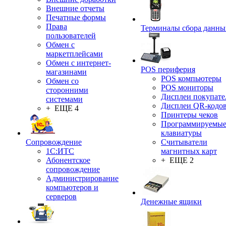
Внешние отчеты
Печатные формы
Права
Терминалы сбора данны
пользователей
Обмен с
маркетплейсами
Обмен с интернет-
POS периферия
магазинами
POS компьютеры
Обмен со
POS мониторы
сторонними
Дисплеи покупате
системами
Дисплеи QR-кодо
+ ЕЩЕ 4
Принтеры чеков
Программируемы
клавиатуры
Сопровождение
Считыватели
1C:ИТС
магнитных карт
Абонентское
+ ЕЩЕ 2
сопровождение
Администрирование
компьютеров и
серверов
Денежные ящики