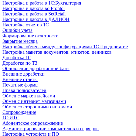
Настройка и работа в 1С:Бухгалтерия
Настройка и работа во Frontol
Настройка и работа в SetRetail
Настройка и работа в ДАЛИОН
Настройка отчетов 1С
Ошибки учета
Формирование отчетности
Закрытие месяца
Настройка обмена между конфигурациями 1С Предприятие
Настройка макетов документов, этикеток, ценников
Доработка 1С
Доработка по ТЗ
Обновление доработанной базы
Внешние доработки
Внешние отчеты
Печатные формы
Права пользователей
Обмен с маркетплейсами
Обмен с интернет-магазинами
Обмен со сторонними системами
Сопровождение
1C:ИТС
Абонентское сопровождение
Администрирование компьютеров и серверов
Настройка устройств и ПО