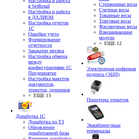
Настройка и работа
Стержневые весы
в SetRetail
Счетные весы
Настройка и работа
Товарные весы
в ДАЛИОН
Торговые весы
Настройка отчетов
Фасовочные весы
1С
Взвешивающие
Ошибки учета
модули
Формирование
+ ЕЩЕ 12
отчетности
Закрытие месяца
Настройка обмена
между
конфигурациями 1С
Электронная цифровая
Предприятие
подпись (ЭЦП)
Настройка макетов
документов,
этикеток, ценников
+ ЕЩЕ 13
Принтеры этикеток
Доработка 1С
Доработка по ТЗ
Эквайринговые
Обновление
терминалы
доработанной базы
Внешние доработки