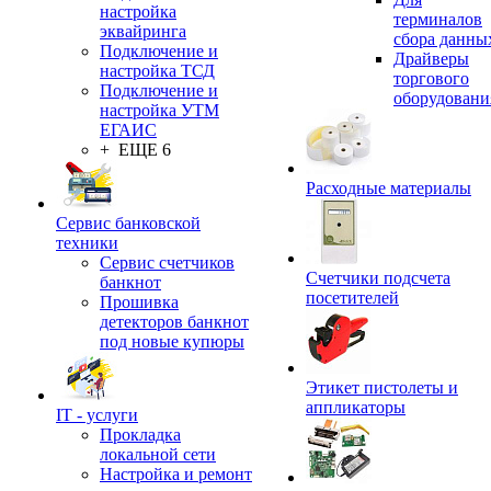
настройка
терминалов
эквайринга
сбора данны
Подключение и
Драйверы
настройка ТСД
торгового
Подключение и
оборудовани
настройка УТМ
ЕГАИС
+ ЕЩЕ 6
Расходные материалы
Сервис банковской
техники
Сервис счетчиков
Счетчики подсчета
банкнот
посетителей
Прошивка
детекторов банкнот
под новые купюры
Этикет пистолеты и
аппликаторы
IT - услуги
Прокладка
локальной сети
Настройка и ремонт