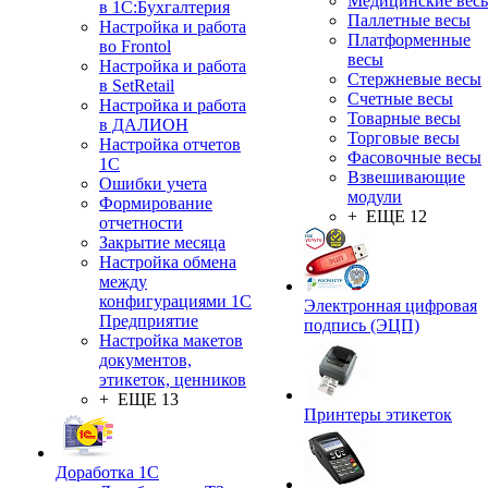
Медицинские вес
в 1С:Бухгалтерия
Паллетные весы
Настройка и работа
Платформенные
во Frontol
весы
Настройка и работа
Стержневые весы
в SetRetail
Счетные весы
Настройка и работа
Товарные весы
в ДАЛИОН
Торговые весы
Настройка отчетов
Фасовочные весы
1С
Взвешивающие
Ошибки учета
модули
Формирование
+ ЕЩЕ 12
отчетности
Закрытие месяца
Настройка обмена
между
конфигурациями 1С
Электронная цифровая
Предприятие
подпись (ЭЦП)
Настройка макетов
документов,
этикеток, ценников
+ ЕЩЕ 13
Принтеры этикеток
Доработка 1С