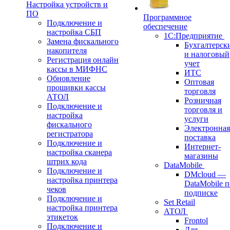
Настройка устройств и
ПО
Программное
Подключение и
обеспечение
настройка СБП
1С:Предприятие
Замена фискального
Бухгалтерск
накопителя
и налоговый
Регистрация онлайн
учет
кассы в МИФНС
ИТС
Обновление
Оптовая
прошивки кассы
торговля
АТОЛ
Розничная
Подключение и
торговля и
настройка
услуги
фискального
Электронная
регистратора
поставка
Подключение и
Интернет-
настройка сканера
магазины
штрих кода
DataMobile
Подключение и
DMcloud —
настройка принтера
DataMobile п
чеков
подписке
Подключение и
Set Retail
настройка принтера
АТОЛ
этикеток
Frontol
Подключение и
Для