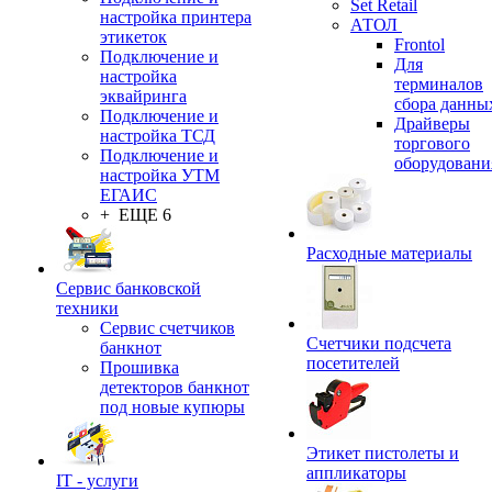
Set Retail
настройка принтера
АТОЛ
этикеток
Frontol
Подключение и
Для
настройка
терминалов
эквайринга
сбора данны
Подключение и
Драйверы
настройка ТСД
торгового
Подключение и
оборудовани
настройка УТМ
ЕГАИС
+ ЕЩЕ 6
Расходные материалы
Сервис банковской
техники
Сервис счетчиков
Счетчики подсчета
банкнот
посетителей
Прошивка
детекторов банкнот
под новые купюры
Этикет пистолеты и
аппликаторы
IT - услуги