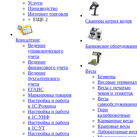
Услуги
Производство
Интернет торговля
+ ЕЩЕ 2
Сканеры штрих кодов
Консалтинг
Ведение
Банковское оборудовани
управленческого
учета
Ведение
финансового учета
Весы
Ведение
Безмены
бухгалтерского
Весовые термина
учета
Весы с печатью
ЕГАИС
чеков и этикеток
Маркировка товаров
Весы
Настройка и работа
самообслуживани
в 1С:Розница
Гири
Настройка и работа
калибровочные
в 1С:УНФ
Карманные весы
Настройка и работа
Крановые весы
в 1С:УТ
Лабораторные вес
Настройка и работа