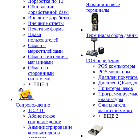
Доработка по ТЗ
Эквайринговые
Обновление
терминалы
доработанной базы
Внешние доработки
Внешние отчеты
Печатные формы
Права
Терминалы сбора данны
пользователей
Обмен с
маркетплейсами
Обмен с интернет-
POS периферия
магазинами
POS компьютеры
Обмен со
POS мониторы
сторонними
Дисплеи покупате
системами
Дисплеи QR-кодо
+ ЕЩЕ 4
Принтеры чеков
Программируемы
клавиатуры
Сопровождение
Считыватели
1C:ИТС
магнитных карт
Абонентское
+ ЕЩЕ 2
сопровождение
Администрирование
компьютеров и