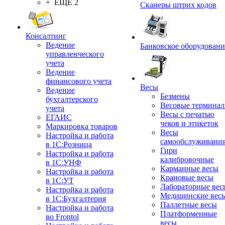
+ ЕЩЕ 2
Сканеры штрих кодов
Консалтинг
Ведение
Банковское оборудовани
управленческого
учета
Ведение
финансового учета
Весы
Ведение
Безмены
бухгалтерского
Весовые термина
учета
Весы с печатью
ЕГАИС
чеков и этикеток
Маркировка товаров
Весы
Настройка и работа
самообслуживани
в 1С:Розница
Гири
Настройка и работа
калибровочные
в 1С:УНФ
Карманные весы
Настройка и работа
Крановые весы
в 1С:УТ
Лабораторные вес
Настройка и работа
Медицинские вес
в 1С:Бухгалтерия
Паллетные весы
Настройка и работа
Платформенные
во Frontol
весы