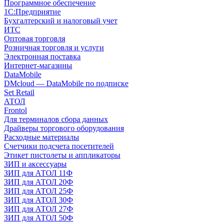
Программное обеспечение
1С:Предприятие
Бухгалтерский и налоговый учет
ИТС
Оптовая торговля
Розничная торговля и услуги
Электронная поставка
Интернет-магазины
DataMobile
DMcloud — DataMobile по подписке
Set Retail
АТОЛ
Frontol
Для терминалов сбора данных
Драйверы торгового оборудования
Расходные материалы
Счетчики подсчета посетителей
Этикет пистолеты и аппликаторы
ЗИП и аксессуары
ЗИП для АТОЛ 11Ф
ЗИП для АТОЛ 20Ф
ЗИП для АТОЛ 25Ф
ЗИП для АТОЛ 30Ф
ЗИП для АТОЛ 27Ф
ЗИП для АТОЛ 50Ф