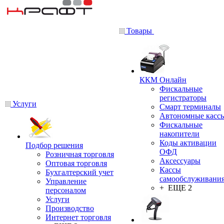
Товары
ККМ Онлайн
Фискальные
регистраторы
Услуги
Смарт терминалы
Автономные касс
Фискальные
накопители
Коды активации
Подбор решения
ОФД
Розничная торговля
Аксессуары
Оптовая торговля
Кассы
Бухгалтерский учет
самообслуживани
Управление
+ ЕЩЕ 2
персоналом
Услуги
Производство
Интернет торговля