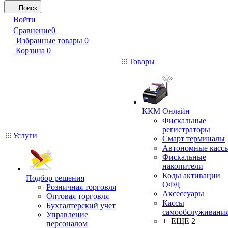
Поиск
Войти
Сравнение
0
Избранные товары
0
Корзина
0
Товары
ККМ Онлайн
Фискальные
регистраторы
Услуги
Смарт терминалы
Автономные касс
Фискальные
накопители
Коды активации
Подбор решения
ОФД
Розничная торговля
Аксессуары
Оптовая торговля
Кассы
Бухгалтерский учет
самообслуживани
Управление
+ ЕЩЕ 2
персоналом